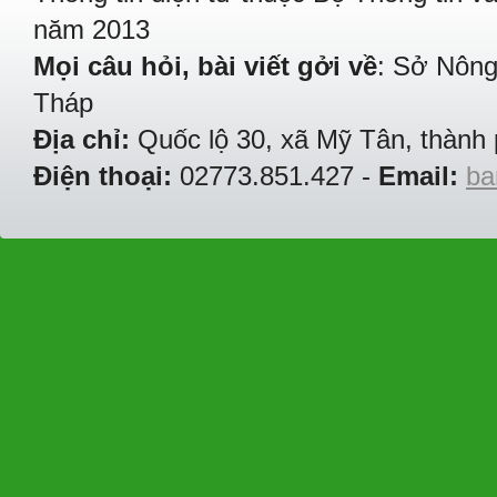
năm 2013
Mọi câu hỏi, bài viết gởi về
: Sở Nông
Tháp
Địa chỉ:
Quốc lộ 30, xã Mỹ Tân, thành 
Điện thoại:
02773.851.427 -
Email:
ba