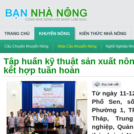
TRANG CHỦ
KHUYẾN NÔNG
KIẾN THỨC NHÀ NÔNG
Câu Chuyện Khuyến Nông
Nhịp Cầu Khuyến Nông
Nghề Nghiệp Nh
Tập huấn kỹ thuật sản xuất nô
kết hợp tuần hoàn
Từ ngày 11-12
Phố Sen, s
Phường 1, TP
Tháp, Trun
nghiệp, Quản 