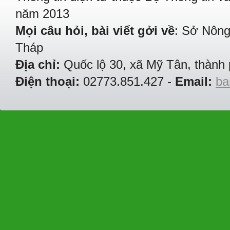
năm 2013
Mọi câu hỏi, bài viết gởi về
: Sở Nông
Tháp
Địa chỉ:
Quốc lộ 30, xã Mỹ Tân, thành 
Điện thoại:
02773.851.427 -
Email:
ba