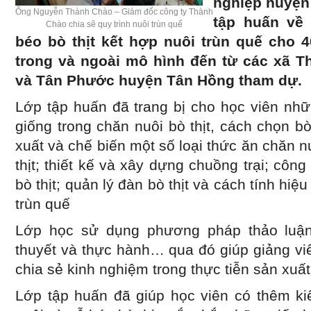
nghiệp huyện
Ông Nguyễn Thành Chào – Giám đốc công ty Thành
tập huấn về 
Chào chia sẽ quy trình nuôi trùn quế
béo bò thịt kết hợp nuôi trùn quế cho 
trong và ngoài mô hình đến từ các xã T
và Tân Phước huyện Tân Hồng tham dự.
Lớp tập huấn đã trang bị cho học viên nhữ
giống trong chăn nuôi bò thịt, cách chọn 
xuất và chế biến một số loại thức ăn chăn n
thịt; thiết kế và xây dựng chuồng trại; công
bò thịt; quản lý đàn bò thịt và cách tính hiệu
trùn quế
Lớp học sử dụng phương pháp thảo luận
thuyết và thực hành… qua đó giúp giảng vi
chia sẻ kinh nghiệm trong thực tiễn sản xuất
Lớp tập huấn đã giúp học viên có thêm ki