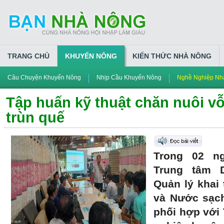
TRANG CHỦ
KHUYẾN NÔNG
KIẾN THỨC NHÀ NÔNG
Câu Chuyện Khuyến Nông
Nhịp Cầu Khuyến Nông
Nghề Nghiệp Nh
Tập huấn kỹ thuật chăn nuôi vỗ 
trùn quế
Trong 02 ng
Trung tâm 
Quản lý khai 
và Nước sạc
phối hợp với