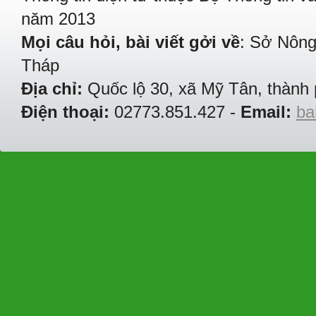
năm 2013
Mọi câu hỏi, bài viết gởi về
: Sở Nông
Tháp
Địa chỉ:
Quốc lộ 30, xã Mỹ Tân, thành 
Điện thoại:
02773.851.427 -
Email:
ba