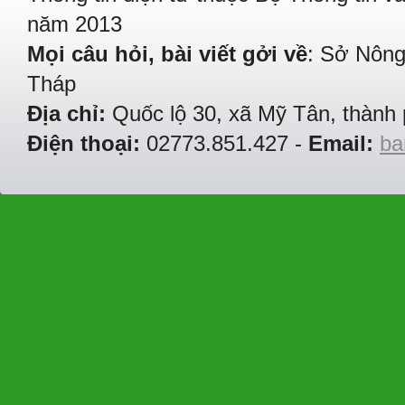
năm 2013
Mọi câu hỏi, bài viết gởi về
: Sở Nông
Tháp
Địa chỉ:
Quốc lộ 30, xã Mỹ Tân, thành 
Điện thoại:
02773.851.427 -
Email:
ba