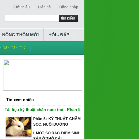
Giới thiệu
Liên hệ
Đăng nhập
tìm kiếm
NÔNG THÔN MỚI
HỎI - ĐÁP
 Dân Cần Gì ?
Tin xem nhiều
Tài liệu kỹ thuật chăn nuôi thỏ - Phần 5
Phần 5: KỸ THUẬT CHĂM
SÓC, NUÔI DƯỠNG
I. MỘT SỐ ĐẶC ĐIỂM SINH
SẢN Ở THỎ CÁI