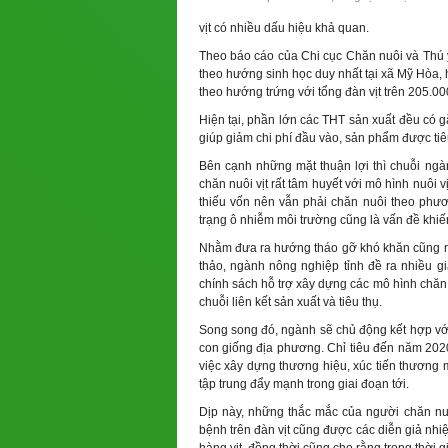
vịt có nhiều dấu hiệu khả quan.
Theo báo cáo của Chi cục Chăn nuôi và Thú y
theo hướng sinh học duy nhất tại xã Mỹ Hòa, 
theo hướng trứng với tổng đàn vịt trên 205.00
Hiện tại, phần lớn các THT sản xuất đều có gắ
giúp giảm chi phí đầu vào, sản phẩm được tiêu
Bên cạnh những mặt thuận lợi thì chuỗi ngà
chăn nuôi vịt rất tâm huyết với mô hình nuôi 
thiếu vốn nên vẫn phải chăn nuôi theo phươn
trạng ô nhiễm môi trường cũng là vấn đề khiế
Nhằm đưa ra hướng tháo gỡ khó khăn cũng như 
thảo, ngành nông nghiệp tỉnh đề ra nhiều gi
chính sách hỗ trợ xây dựng các mô hình chăn 
chuỗi liên kết sản xuất và tiêu thụ.
Song song đó, ngành sẽ chủ động kết hợp với
con giống địa phương. Chỉ tiêu đến năm 2020, 
việc xây dựng thương hiệu, xúc tiến thương m
tập trung đẩy mạnh trong giai đoạn tới.
Dịp này, những thắc mắc của người chăn nuôi
bệnh trên đàn vịt cũng được các diễn giả nhiệ