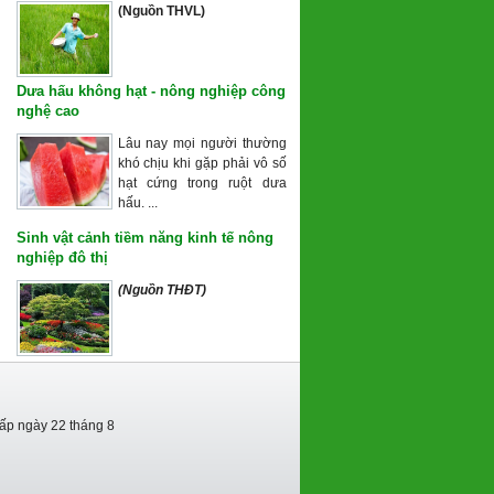
(Nguồn THVL)
Dưa hấu không hạt - nông nghiệp công
nghệ cao
Lâu nay mọi người thường
khó chịu khi gặp phải vô số
hạt cứng trong ruột dưa
hấu. ...
Sinh vật cảnh tiềm năng kinh tế nông
nghiệp đô thị
(Nguồn THĐT)
cấp ngày 22 tháng 8