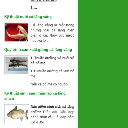
1. ...
Kỹ thuật nuôi cá lăng vàng
Cá lăng vàng là một trong
những loài cá lăng hiện
diện ở các thủy vực nước
ngọt và lợ ...
Quy trình sản xuất giống cá lăng vàng
1. Thuần dưỡng và nuôi vỗ
cá
bố mẹ
1.1 Thuần dưỡng cá làm bố
mẹ
Nếu cá bố mẹ có nguồn ...
Kỹ thuật sinh sản nhân tạo cá lăng
chấm
Đặc điểm hình thái cá lăng
chấm:
Thân dài. Đầu dẹp
bằng, thân và đuôi dẹp bên.
Có 4 đôi ...