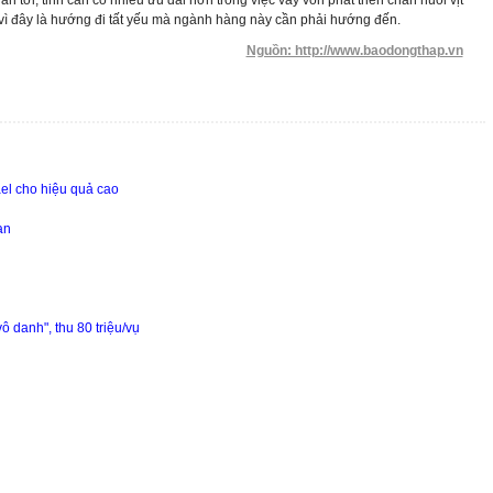
an tới, tỉnh cần có nhiều ưu đãi hơn trong việc vay vốn phát triển chăn nuôi vịt
vì đây là hướng đi tất yếu mà ngành hàng này cần phải hướng đến.
Nguồn: http://www.baodongthap.vn
ael cho hiệu quả cao
ạn
ô danh", thu 80 triệu/vụ