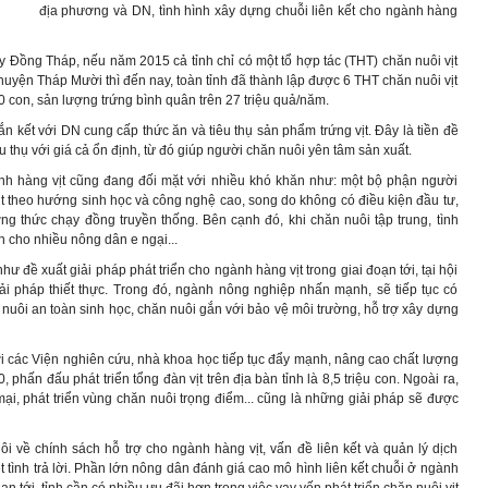
địa phương và DN, tình hình xây dựng chuỗi liên kết cho ngành hàng
 Đồng Tháp, nếu năm 2015 cả tỉnh chỉ có một tổ hợp tác (THT) chăn nuôi vịt
huyện Tháp Mười thì đến nay, toàn tỉnh đã thành lập được 6 THT chăn nuôi vịt
0 con, sản lượng trứng bình quân trên 27 triệu quả/năm.
n kết với DN cung cấp thức ăn và tiêu thụ sản phẩm trứng vịt. Đây là tiền đề
 thụ với giá cả ổn định, từ đó giúp người chăn nuôi yên tâm sản xuất.
nh hàng vịt cũng đang đối mặt với nhiều khó khăn như: một bộ phận người
vịt theo hướng sinh học và công nghệ cao, song do không có điều kiện đầu tư,
g thức chạy đồng truyền thống. Bên cạnh đó, khi chăn nuôi tập trung, tình
n cho nhiều nông dân e ngại...
đề xuất giải pháp phát triển cho ngành hàng vịt trong giai đoạn tới, tại hội
ải pháp thiết thực. Trong đó, ngành nông nghiệp nhấn mạnh, sẽ tiếp tục có
nuôi an toàn sinh học, chăn nuôi gắn với bảo vệ môi trường, hỗ trợ xây dựng
 các Viện nghiên cứu, nhà khoa học tiếp tục đẩy mạnh, nâng cao chất lượng
phấn đấu phát triển tổng đàn vịt trên địa bàn tỉnh là 8,5 triệu con. Ngoài ra,
ại, phát triển vùng chăn nuôi trọng điểm... cũng là những giải pháp sẽ được
 về chính sách hỗ trợ cho ngành hàng vịt, vấn đề liên kết và quản lý dịch
t tình trả lời. Phần lớn nông dân đánh giá cao mô hình liên kết chuỗi ở ngành