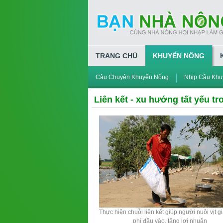
TRANG CHỦ
KHUYẾN NÔNG
Câu Chuyện Khuyến Nông
Nhịp Cầu Khu
Liên kết - xu hướng tất yếu t
Thực hiện chuỗi liên kết giúp người nuôi vịt g
phí đầu vào, tăng lợi nhuận