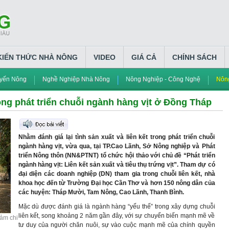
KIẾN THỨC NHÀ NÔNG
VIDEO
GIÁ CẢ
CHÍNH SÁCH
yến Nông
Nghề Nghiệp Nhà Nông
Nông Nghiệp - Công Nghệ
Nông
rong phát triển chuỗi ngành hàng vịt ở Đồng Tháp
Nhằm đánh giá lại tình sản xuất và liên kết trong phát triển chuỗi
ngành hàng vịt, vừa qua, tại TP.Cao Lãnh, Sở Nông nghiệp và Phát
triển Nông thôn (NN&PTNT) tổ chức hội thảo với chủ đề “Phát triển
ngành hàng vịt: Liên kết sản xuất và tiêu thụ trứng vịt”. Tham dự có
đại diện các doanh nghiệp (DN) tham gia trong chuỗi liên kết, nhà
khoa học đến từ Trường Đại học Cần Thơ và hơn 150 nông dân của
các huyện: Tháp Mười, Tam Nông, Cao Lãnh, Thanh Bình.
Mặc dù được đánh giá là ngành hàng “yếu thế” trong xây dựng chuỗi
liên kết, song khoảng 2 năm gần đây, với sự chuyển biến mạnh mẽ về
iảm chi
tư duy của người chăn nuôi, sự vào cuộc mạnh mẽ của chính quyền