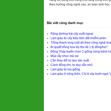
hàng vịt, đồng thời cũng cho rằng trong thời gi
theo hướng công nghệ cao, an toàn sinh học 
Bài viết cùng danh mục
Rộng đường trái cây xuất ngoại
Làm giàu từ cây kiệu trên đất nhiễm phèn
Trồng thanh long ruột đỏ theo công nghệ Isr
Bí quyết trồng hoa lily thu lãi 1 tỷ đồng/ha?
Đồng Tháp tuyển chọn 2 giống vừng tránh h
Mùa rẫy nhọc mà vui
Cần thay đổi tư duy sản xuất
Cánh đồng lớn, tư duy vẫn nhỏ
Làm giàu từ lúa giống
Làm giàu ở nông thôn: Chỉ 8 cây bưởi ngọt "v