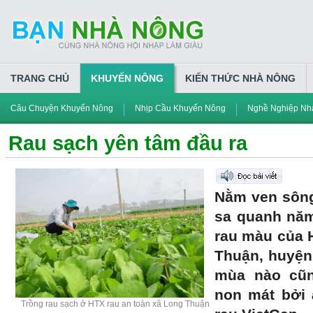
TRANG CHỦ
KHUYẾN NÔNG
KIẾN THỨC NHÀ NÔNG
Câu Chuyện Khuyến Nông
Nhịp Cầu Khuyến Nông
Nghề Nghiệp Nh
Rau sạch yên tâm đầu ra
Nằm ven sông
sa quanh nă
rau màu của 
Thuận, huyện
mùa nào cũ
non mát bởi 
Trồng rau sạch ở HTX rau an toàn xã Long Thuận