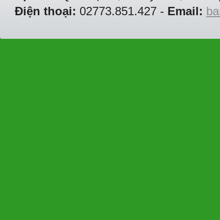
Điện thoại:
02773.851.427 -
Email:
ba