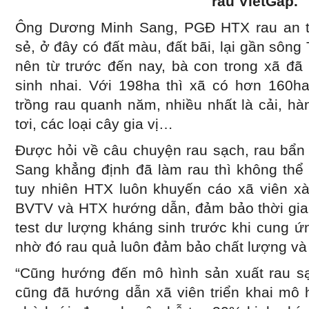
rau VietGap.
Ông Dương Minh Sang, PGĐ HTX rau an t
sẻ, ở đây có đất màu, đất bãi, lại gần sông 
nên từ trước đến nay, bà con trong xã đã
sinh nhai. Với 198ha thì xã có hơn 160ha
trồng rau quanh năm, nhiều nhất là cải, hàn
tơi, các loại cây gia vị…
Được hỏi về câu chuyện rau sạch, rau bẩn
Sang khẳng định đã làm rau thì không thể
tuy nhiên HTX luôn khuyến cáo xã viên xà
BVTV và HTX hướng dẫn, đảm bảo thời gia
test dư lượng kháng sinh trước khi cung ứn
nhờ đó rau quả luôn đảm bảo chất lượng và 
“Cũng hướng đến mô hình sản xuất rau s
cũng đã hướng dẫn xã viên triển khai mô h