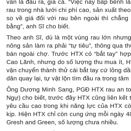
vẫn là đầu ra, giá cả. “Việc này bấp bênh l
rau trong nhà lưới chi phí cao, sản xuất the
so về giá đối với rau bên ngoài thì chẳng
bằng”, anh Sĩ cho biết.
Theo anh Sĩ, dù là một vùng rau lớn nhưng
nông sản làm ra phải “tự tiêu”, thông qua t
bán ngoài chợ. Trước HTX có “bắt tay” hợp 
Cao Lãnh, nhưng do số lượng thu mua ít, 
vận chuyển thành thử cái bắt tay cứ lỏng dầ
dân quay lại, tự vật lộn tìm đầu ra trong tâ
Ông Dương Minh Sang, PGĐ HTX rau an to
Ngự) cho biết, trước đây HTX cũng liên kế
yêu cầu cao trong khi năng lực của HTX c
kịp. Hiện HTX chỉ còn cung ứng mỗi ngày 4
Gresh and Green, số lượng chưa nhiều.