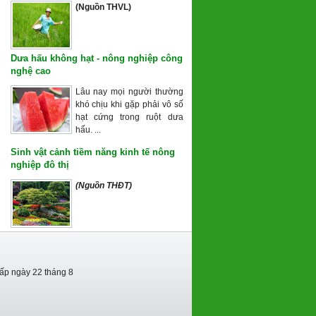
(Nguồn THVL)
Dưa hấu không hạt - nông nghiệp công
nghệ cao
Lâu nay mọi người thường
khó chịu khi gặp phải vô số
hạt cứng trong ruột dưa
hấu. ...
Sinh vật cảnh tiềm năng kinh tế nông
nghiệp đô thị
(Nguồn THĐT)
cấp ngày 22 tháng 8