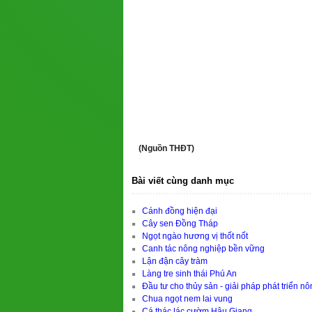
(Nguồn THĐT)
Bài viết cùng danh mục
Cánh đồng hiện đại
Cây sen Đồng Tháp
Ngọt ngào hương vị thốt nốt
Canh tác nông nghiệp bền vững
Lận đận cây tràm
Làng tre sinh thái Phú An
Đầu tư cho thủy sản - giải pháp phát triển nô
Chua ngọt nem lai vung
Cá thác lác cườm Hậu Giang