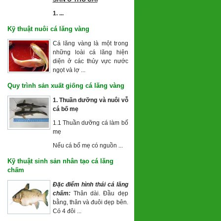
1. ...
Kỹ thuật nuôi cá lăng vàng
Cá lăng vàng là một trong
những loài cá lăng hiện
diện ở các thủy vực nước
ngọt và lợ ...
Quy trình sản xuất giống cá lăng vàng
1. Thuần dưỡng và nuôi vỗ
cá
bố mẹ
1.1 Thuần dưỡng cá làm bố
mẹ
Nếu cá bố mẹ có nguồn ...
Kỹ thuật sinh sản nhân tạo cá lăng
chấm
Đặc điểm hình thái cá lăng
chấm:
Thân dài. Đầu dẹp
bằng, thân và đuôi dẹp bên.
Có 4 đôi ...