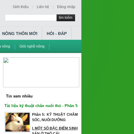
Giới thiệu
Liên hệ
Đăng nhập
tìm kiếm
NÔNG THÔN MỚI
HỎI - ĐÁP
à nông
Giỏi nghề nông
Tin xem nhiều
Tài liệu kỹ thuật chăn nuôi thỏ - Phần 5
Phần 5: KỸ THUẬT CHĂM
SÓC, NUÔI DƯỠNG
I. MỘT SỐ ĐẶC ĐIỂM SINH
SẢN Ở THỎ CÁI