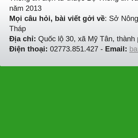
năm 2013
Mọi câu hỏi, bài viết gởi về
: Sở Nông
Tháp
Địa chỉ:
Quốc lộ 30, xã Mỹ Tân, thành 
Điện thoại:
02773.851.427 -
Email:
ba