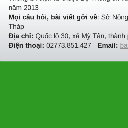
năm 2013
Mọi câu hỏi, bài viết gởi về
: Sở Nông
Tháp
Địa chỉ:
Quốc lộ 30, xã Mỹ Tân, thành 
Điện thoại:
02773.851.427 -
Email:
ba