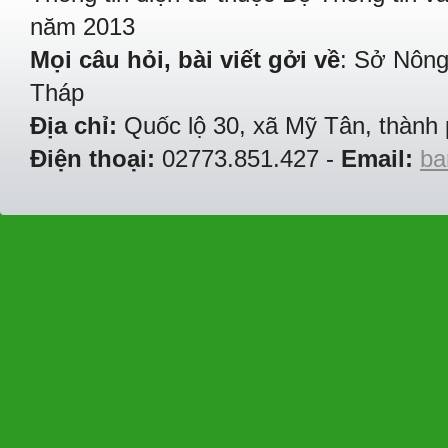
năm 2013
Mọi câu hỏi, bài viết gởi về
: Sở Nông
Tháp
Địa chỉ:
Quốc lộ 30, xã Mỹ Tân, thành 
Điện thoại:
02773.851.427 -
Email:
ba