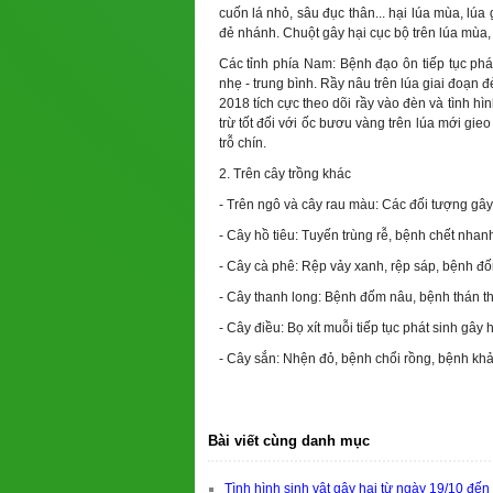
cuốn lá nhỏ, sâu đục thân... hại lúa mùa, lúa 
đẻ nhánh. Chuột gây hại cục bộ trên lúa mùa, 
Các tỉnh phía Nam: Bệnh đạo ôn tiếp tục phát 
nhẹ - trung bình. Rầy nâu trên lúa giai đoạn
2018 tích cực theo dõi rầy vào đèn và tình hì
trừ tốt đối với ốc bươu vàng trên lúa mới gie
trỗ chín.
2. Trên cây trồng khác
- Trên ngô và cây rau màu: Các đối tượng gây h
- Cây hồ tiêu: Tuyến trùng rễ, bệnh chết nhanh
- Cây cà phê: Rệp vảy xanh, rệp sáp, bệnh đố
- Cây thanh long: Bệnh đốm nâu, bệnh thán t
- Cây điều: Bọ xít muỗi tiếp tục phát sinh gây 
- Cây sắn: Nhện đỏ, bệnh chổi rồng, bệnh khảm 
Bài viết cùng danh mục
Tình hình sinh vật gây hại từ ngày 19/10 đế