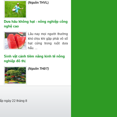
(Nguồn THVL)
Dưa hấu không hạt - nông nghiệp công
nghệ cao
Lâu nay mọi người thường
khó chịu khi gặp phải vô số
hạt cứng trong ruột dưa
hấu. ...
Sinh vật cảnh tiềm năng kinh tế nông
nghiệp đô thị
(Nguồn THĐT)
cấp ngày 22 tháng 8