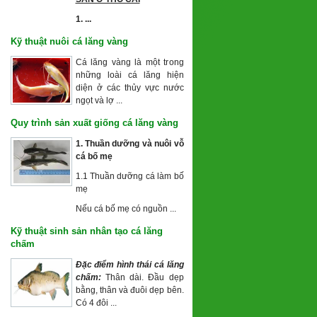
1. ...
Kỹ thuật nuôi cá lăng vàng
Cá lăng vàng là một trong
những loài cá lăng hiện
diện ở các thủy vực nước
ngọt và lợ ...
Quy trình sản xuất giống cá lăng vàng
1. Thuần dưỡng và nuôi vỗ
cá
bố mẹ
1.1 Thuần dưỡng cá làm bố
mẹ
Nếu cá bố mẹ có nguồn ...
Kỹ thuật sinh sản nhân tạo cá lăng
chấm
Đặc điểm hình thái cá lăng
chấm:
Thân dài. Đầu dẹp
bằng, thân và đuôi dẹp bên.
Có 4 đôi ...