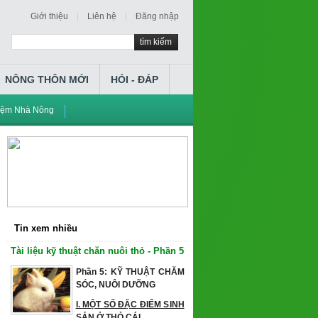
Giới thiệu
Liên hệ
Đăng nhập
tìm kiếm
NÔNG THÔN MỚI
HỎI - ĐÁP
iệm Nhà Nông
Tin xem nhiều
Tài liệu kỹ thuật chăn nuôi thỏ - Phần 5
Phần 5: KỸ THUẬT CHĂM
SÓC, NUÔI DƯỠNG
I. MỘT SỐ ĐẶC ĐIỂM SINH
SẢN Ở THỎ CÁI