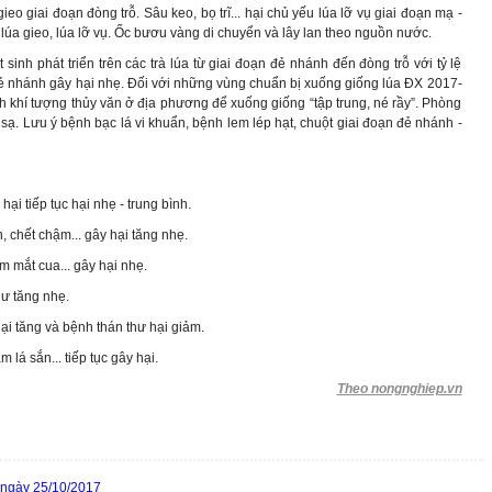
gieo giai đoạn đòng trỗ. Sâu keo, bọ trĩ... hại chủ yếu lúa lỡ vụ giai đoạn mạ -
lúa gieo, lúa lỡ vụ. Ốc bươu vàng di chuyển và lây lan theo nguồn nước.
sinh phát triển trên các trà lúa từ giai đoạn đẻ nhánh đến đòng trỗ với tỷ lệ
 đẻ nhánh gây hại nhẹ. Đối với những vùng chuẩn bị xuống giống lúa ĐX 2017-
nh khí tượng thủy văn ở địa phương để xuống giống “tập trung, né rầy”. Phòng
o sạ. Lưu ý bệnh bạc lá vi khuẩn, bệnh lem lép hạt, chuột giai đoạn đẻ nhánh -
ại tiếp tục hại nhẹ - trung bình.
, chết chậm... gây hại tăng nhẹ.
m mắt cua... gây hại nhẹ.
hư tăng nhẹ.
hại tăng và bệnh thán thư hại giảm.
lá sắn... tiếp tục gây hại.
Theo nongnghiep.vn
n ngày 25/10/2017