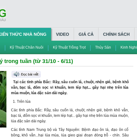
KIẾN THỨC NHÀ NÔNG
VIDEO
GIÁ CẢ
CHÍNH SÁCH
h
Kỹ Thuật Chăn Nuôi
Kỹ Thuật Trồng Trọt
Thủy Sản
Kinh Ngh
trong tuần (từ 31/10 - 6/11)
Tại các tỉnh phía Bắc: Rầy, sâu cuốn lá, chuột, nhện gié, bệnh khô
vằn, bạc lá, đốm sọc vi khuẩn, lem lép hạt... gây hại nhẹ trên lúa
mùa muộn, lúa đặc sản dài ngày.
1. Trên lúa
Các tỉnh phía Bắc: Rầy, sâu cuốn lá, chuột, nhện gié, bệnh khô vằn,
bạc lá, đốm sọc vi khuẩn, lem lép hạt... gây hại nhẹ trên lúa mùa muộn,
lúa đặc sản dài ngày.
Các tỉnh Nam Trung bộ và Tây Nguyên: Bệnh đạo ôn lá, đạo ôn cổ
bông, khô vằn...hại lúa mùa, lúa gieo giai đoạn đòng trỗ - chín. Sâu