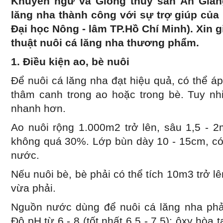
Khuyến ngư và Giống thủy sản An Gian
lăng nha thành công với sự trợ giúp củ
Đại học Nông - lâm TP.Hồ Chí Minh). Xin g
thuật nuôi cá lăng nha thương phẩm.
1. Điều kiện ao, bè nuôi
Để nuôi cá lăng nha đạt hiệu quả, có thể á
thâm canh trong ao hoặc trong bè. Tuy nhi
nhanh hơn.
Ao nuôi rộng 1.000m2 trở lên, sâu 1,5 - 
không quá 30%. Lớp bùn dày 10 - 15cm, có 
nước.
Nếu nuôi bè, bè phải có thể tích 10m3 trở l
vừa phải.
Nguồn nước dùng để nuôi cá lăng nha phả
Độ pH từ 6 - 8 (tốt nhất 6,5 - 7,5); ôxy hòa 