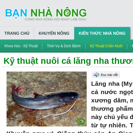
TRANG CHỦ
KHUYẾN NÔNG
KIẾN THỨC NHÀ NÔNG
Khoa Học - Kỹ Thuật
Thời Vụ & Dịch Bệnh
Kỹ Thuật Chăn Nuôi
Kỹ thuật nuôi cá lăng nha thư
Lăng nha (Mys
cá nước ngọt,
xương dăm, mù
thương phẩm 
này chủ yếu đ
từ tự nhiên. 