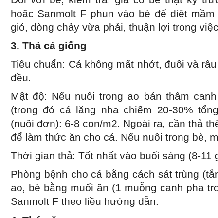
hoặc Sanmolt F phun vào bè để diệt mầm b
gió, dòng chảy vừa phải, thuận lợi trong việ
3. Thả cá giống
Tiêu chuẩn: Cá không mất nhớt, đuôi và râ
đều.
Mật độ: Nếu nuôi trong ao bán thâm canh 
(trong đó cá lăng nha chiếm 20-30% tổn
(nuôi đơn): 6-8 con/m2. Ngoài ra, cần thả t
để làm thức ăn cho cá. Nếu nuôi trong bè, 
Thời gian thả: Tốt nhất vào buổi sáng (8-11 g
Phòng bệnh cho cá bằng cách sát trùng (tắ
ao, bè bằng muối ăn (1 muỗng canh pha tro
Sanmolt F theo liều hướng dẫn.