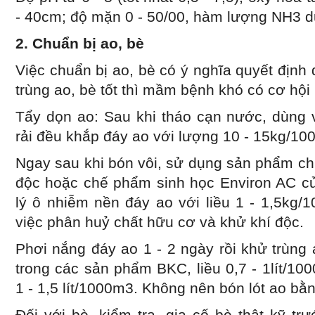
- 40cm; độ mặn 0 - 50/00, hàm lượng NH3 d
2. Chuẩn bị ao, bè
Việc chuẩn bị ao, bè có ý nghĩa quyết định 
trùng ao, bè tốt thì mầm bệnh khó có cơ hội 
Tẩy dọn ao: Sau khi tháo cạn nước, dùng 
rải đều khắp đáy ao với lượng 10 - 15kg/10
Ngay sau khi bón vôi, sử dụng sản phẩm ch
độc hoặc chế phẩm sinh học Environ AC củ
lý ô nhiễm nền đáy ao với liều 1 - 1,5kg
việc phân huỷ chất hữu cơ và khử khí độc.
Phơi nắng đáy ao 1 - 2 ngày rồi khử trùng
trong các sản phẩm BKC, liều 0,7 - 1lít/10
1 - 1,5 lít/1000m3. Không nên bón lót ao b
Đối với bè, kiểm tra, gia cố bè thật kỹ t