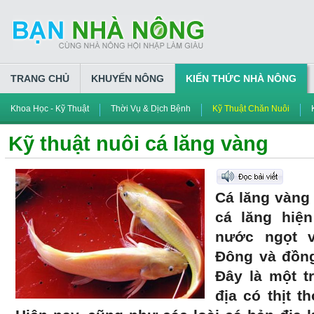
TRANG CHỦ
KHUYẾN NÔNG
KIẾN THỨC NHÀ NÔNG
Khoa Học - Kỹ Thuật
Thời Vụ & Dịch Bệnh
Kỹ Thuật Chăn Nuôi
Kỹ thuật nuôi cá lăng vàng
Cá lăng vàng 
cá lăng hiệ
nước ngọt 
Đông và đồn
Đây là một t
địa có thịt 