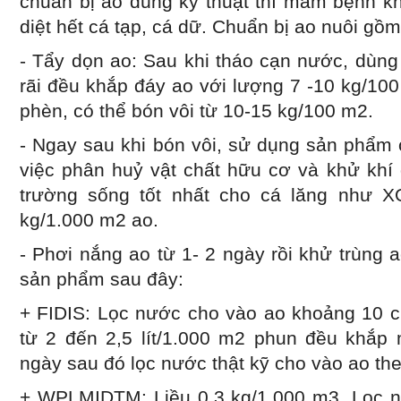
chuẩn bị ao đúng kỹ thuật thì mầm bệnh kh
diệt hết cá tạp, cá dữ. Chuẩn bị ao nuôi gồ
- Tẩy dọn ao: Sau khi tháo cạn nước, dùn
rãi đều khắp đáy ao với lượng 7 -10 kg/10
phèn, có thể bón vôi từ 10-15 kg/100 m2.
- Ngay sau khi bón vôi, sử dụng sản phẩm
việc phân huỷ vật chất hữu cơ và khử khí
trường sống tốt nhất cho cá lăng như X
kg/1.000 m2 ao.
- Phơi nắng ao từ 1- 2 ngày rồi khử trùng a
sản phẩm sau đây:
+ FIDIS: Lọc nước cho vào ao khoảng 10 cm
từ 2 đến 2,5 lít/1.000 m2 phun đều khắp
ngày sau đó lọc nước thật kỹ cho vào ao th
+ WPLMIDTM: Liều 0,3 kg/1.000 m3. Lọc n