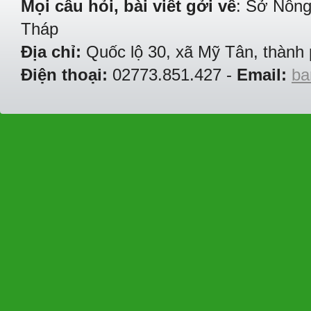
Mọi câu hỏi, bài viết gởi về
: Sở Nông
Tháp
Địa chỉ:
Quốc lộ 30, xã Mỹ Tân, thành 
Điện thoại:
02773.851.427 -
Email:
ba