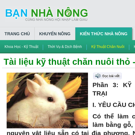
TRANG CHỦ
KHUYẾN NÔNG
KIẾN THỨC NHÀ NÔNG
Khoa Học - Kỹ Thuật
Thời Vụ & Dịch Bệnh
Kỹ Thuật Chăn Nuôi
Tài liệu kỹ thuật chăn nuôi thỏ 
Phần 3:
KỸ
TRẠI
I. YÊU CẦU 
Có thể làm 
làm bằng gỗ, 
nguyên vật liệu sẵn có tại địa phương. 