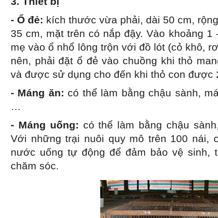
3. Thiết bị
- Ổ đẻ:
kích thước vừa phải, dài 50 cm, rộn
35 cm, mặt trên có nắp đậy. Vào khoảng 1 -
mẹ vào ổ nhổ lông trộn với đồ lót (cỏ khô, r
nên, phải đặt ổ đẻ vào chuồng khi thỏ man
và được sử dụng cho đến khi thỏ con được 2
- Máng ăn:
có thể làm bằng chậu sành, m
…
- Máng uống:
có thể làm bằng chậu sành
Với những trại nuôi quy mô trên 100 nái, 
nước uống tự động để đảm bảo vệ sinh, th
chăm sóc.