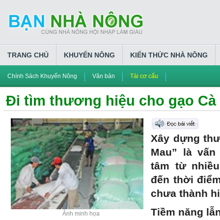
TRANG CHỦ
KHUYẾN NÔNG
KIẾN THỨC NHÀ NÔNG
Chính Sách Khuyến Nông
Văn bản
Tái cơ cấu
Đi tìm thương hiệu cho gạo Cà
Xây dựng thư
Mau” là vấn
tâm từ nhiề
đến thời điểm
chưa thành
Tiềm năng lẫn
Ảnh minh họa