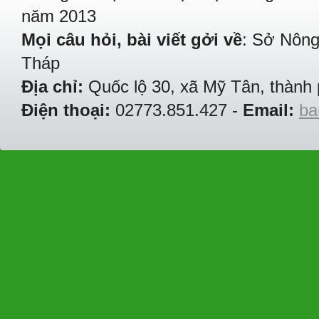
năm 2013
Mọi câu hỏi, bài viết gởi về
: Sở Nông
Tháp
Địa chỉ:
Quốc lộ 30, xã Mỹ Tân, thành 
Điện thoại:
02773.851.427 -
Email:
ba