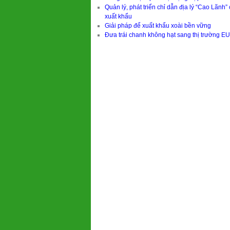
Quản lý, phát triển chỉ dẫn địa lý “Cao Lãnh
xuất khẩu
Giải pháp để xuất khẩu xoài bền vững
Đưa trái chanh không hạt sang thị trường EU