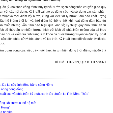
0 nông dân trong và ngoài mô hình tham dự.
uản lý khai thác công trình thủy lợi và Nước sạch nông thôn chuyển giao quy
đoạn với các nội dung: Kỹ thuật cải tạo ao đúng cách và sử dụng các sản phẩm
Kỹ thuật và thời điểm lấy nước, cùng với việc xử lý nước đảm bảo chất lượng
t lắp hệ thống thổi khí và thời điểm hệ thống thổi khí hoạt động đảm bảo đủ
n thiết, nhưng vẫn đảm bảo hiệu quả kinh tế; Kỹ thuật gây nuôi thức ăn tự
ích cỡ thức ăn tự nhiên tương thích với kích cỡ phát triển miệng của cá theo
theo dõi và kiểm tra tình trạng sức khỏe cá nuôi thường xuyên và định kỳ, phát
c biện pháp xử lý thỏa đáng và kịp thời; Kỹ thuật theo dõi và quản lý tốt các
uôi.
ầm quan trọng của việc gây nuôi thức ăn tự nhiên đúng thời điểm, mật độ thả
Trí Tuệ - TTDVNN, QLKTCTTL&NSNT
t lúa tại các tỉnh đồng bằng sông Hồng
n nông cộng đồng
ất cao và phát triển kỹ thuật canh tác chuẩn tại tỉnh Đồng Tháp”
giống Đài thơm 8 thế hệ mới
g Hưng”
ng nghiệp