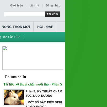
Giới thiệu
Liên hệ
Đăng nhập
tìm kiếm
NÔNG THÔN MỚI
HỎI - ĐÁP
 Dân Cần Gì ?
Tin xem nhiều
Tài liệu kỹ thuật chăn nuôi thỏ - Phần 5
Phần 5: KỸ THUẬT CHĂM
SÓC, NUÔI DƯỠNG
I. MỘT SỐ ĐẶC ĐIỂM SINH
SẢN Ở THỎ CÁI