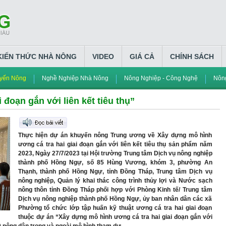
KIẾN THỨC NHÀ NÔNG
VIDEO
GIÁ CẢ
CHÍNH SÁCH
yến Nông
Nghề Nghiệp Nhà Nông
Nông Nghiệp - Công Nghệ
Nông
 đoạn gắn với liên kết tiêu thụ”
Thực hiện dự án khuyến nông Trung ương về Xây dựng mô hình
ương cá tra hai giai đoạn gắn với liên kết tiêu thụ sản phẩm năm
2023, Ngày 27/7/2023 tại Hội trường Trung tâm Dịch vụ nông nghiệp
thành phố Hồng Ngự, số 85 Hùng Vương, khóm 3, phường An
Thạnh, thành phố Hồng Ngự, tỉnh Đồng Tháp, Trung tâm Dịch vụ
nông nghiệp, Quản lý khai thác công trình thủy lợi và Nước sạch
nông thôn tỉnh Đồng Tháp phối hợp với Phòng Kinh tế/ Trung tâm
Dịch vụ nông nghiệp thành phố Hồng Ngự, ủy ban nhân dân các xã
Phường tổ chức lớp tập huấn kỹ thuật ương cá tra hai giai đoạn
thuộc dự án “Xây dựng mô hình ương cá tra hai giai đoạn gắn với