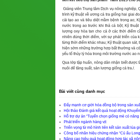
liên kết tiêu thụ sản phẩm” năm 2023 cho 3
Giảng viên Trung tâm Dịch vụ nông nghiệp, Q
trình kỹ thuật về ương cá tra giống hai giai 
cải tạo ao và tiêu diệt mầm bệnh trong ao; 
nước trong ao trước khi thả cá bột; Kỹ thuậ
lượng oxy hòa tan cho cá ở các thời điểm cầ
nhiên đúng thời điểm, với sự phát triển của k
từng thời điểm khác nhau; Kỹ thuật quan sát, 
hiện sớm những trường hợp bất thường và có cá
yếu tố thủy lý hóa trong môi trường nước ao n
Qua lớp tập huấn, nông dân nhận biết được t
nuôi để tăng suất, sản lượng giống cá tra./.
Bài viết cùng danh mục
Đẩy mạnh cơ giới hóa đồng bộ trong sản xuấ
Hội thảo Đánh giá kết quả hoạt động Khuyế
Hỗ trợ dự án “Tuyển chọn giống mè có năng su
Phát triển ngành hàng vịt
Triển vọng từ mô hình liên kết sản xuất lúa 
Công bố nhãn hiệu chứng nhận “Củ ấu Lon
Nâng cao hiệu quả hoạt động hợp tác xã nô