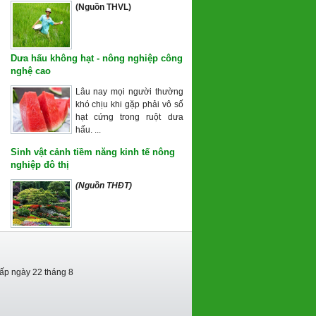
(Nguồn THVL)
Dưa hấu không hạt - nông nghiệp công
nghệ cao
Lâu nay mọi người thường
khó chịu khi gặp phải vô số
hạt cứng trong ruột dưa
hấu. ...
Sinh vật cảnh tiềm năng kinh tế nông
nghiệp đô thị
(Nguồn THĐT)
cấp ngày 22 tháng 8