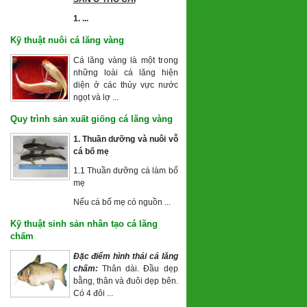
1. ...
Kỹ thuật nuôi cá lăng vàng
Cá lăng vàng là một trong
những loài cá lăng hiện
diện ở các thủy vực nước
ngọt và lợ ...
Quy trình sản xuất giống cá lăng vàng
1. Thuần dưỡng và nuôi vỗ
cá
bố mẹ
1.1 Thuần dưỡng cá làm bố
mẹ
Nếu cá bố mẹ có nguồn ...
Kỹ thuật sinh sản nhân tạo cá lăng
chấm
Đặc điểm hình thái cá lăng
chấm:
Thân dài. Đầu dẹp
bằng, thân và đuôi dẹp bên.
Có 4 đôi ...