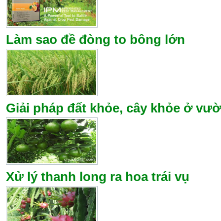
Làm sao đề đòng to bông lớn
Giải pháp đất khỏe, cây khỏe ở vư
Xử lý thanh long ra hoa trái vụ