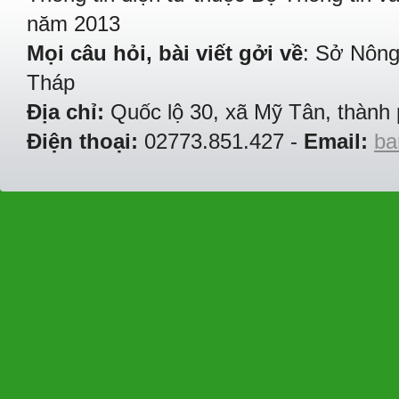
năm 2013
Mọi câu hỏi, bài viết gởi về
: Sở Nông
Tháp
Địa chỉ:
Quốc lộ 30, xã Mỹ Tân, thành 
Điện thoại:
02773.851.427 -
Email:
ba