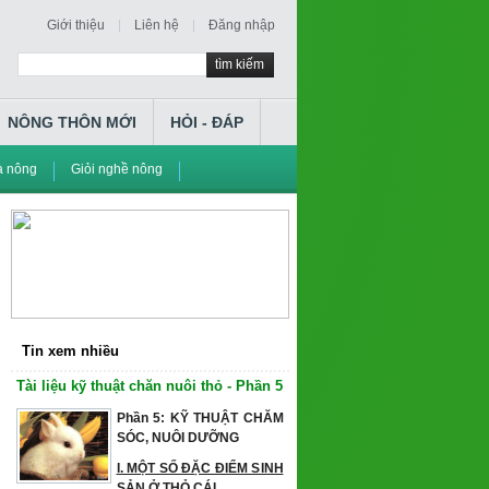
Giới thiệu
Liên hệ
Đăng nhập
tìm kiếm
NÔNG THÔN MỚI
HỎI - ĐÁP
à nông
Giỏi nghề nông
Tin xem nhiều
Tài liệu kỹ thuật chăn nuôi thỏ - Phần 5
Phần 5: KỸ THUẬT CHĂM
SÓC, NUÔI DƯỠNG
I. MỘT SỐ ĐẶC ĐIỂM SINH
SẢN Ở THỎ CÁI