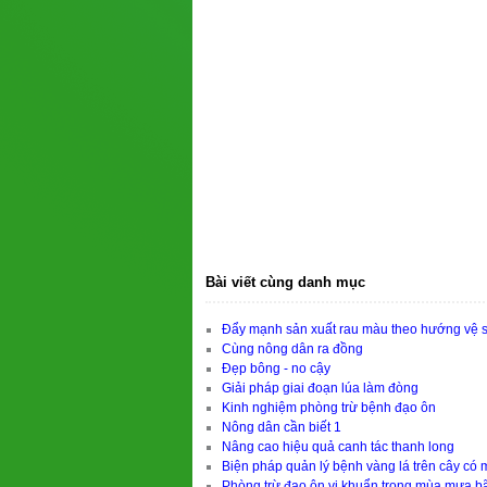
Bài viết cùng danh mục
Đẩy mạnh sản xuất rau màu theo hướng vệ s
Cùng nông dân ra đồng
Đẹp bông - no cậy
Giải pháp giai đoạn lúa làm đòng
Kinh nghiệm phòng trừ bệnh đạo ôn
Nông dân cần biết 1
Nâng cao hiệu quả canh tác thanh long
Biện pháp quản lý bệnh vàng lá trên cây có 
Phòng trừ đạo ôn vi khuẩn trong mùa mưa b