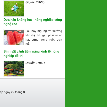
(Nguồn THVL)
Dưa hấu không hạt - nông nghiệp công
nghệ cao
Lâu nay mọi người thường
khó chịu khi gặp phải vô số
hạt cứng trong ruột dưa
hấu. ...
Sinh vật cảnh tiềm năng kinh tế nông
nghiệp đô thị
(Nguồn THĐT)
cấp ngày 22 tháng 8