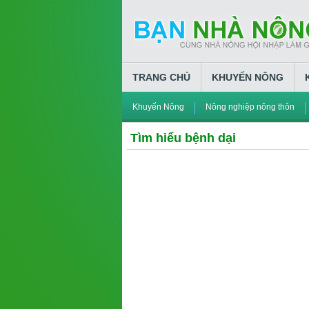
TRANG CHỦ
KHUYẾN NÔNG
Khuyến Nông
Nông nghiệp nông thôn
Tìm hiểu bệnh dại