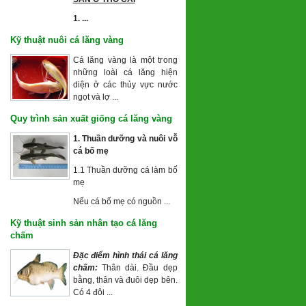
1. ...
Kỹ thuật nuôi cá lăng vàng
Cá lăng vàng là một trong
những loài cá lăng hiện
diện ở các thủy vực nước
ngọt và lợ ...
Quy trình sản xuất giống cá lăng vàng
1. Thuần dưỡng và nuôi vỗ
cá
bố mẹ
1.1 Thuần dưỡng cá làm bố
mẹ
Nếu cá bố mẹ có nguồn ...
Kỹ thuật sinh sản nhân tạo cá lăng
chấm
Đặc điểm hình thái cá lăng
chấm:
Thân dài. Đầu dẹp
bằng, thân và đuôi dẹp bên.
Có 4 đôi ...