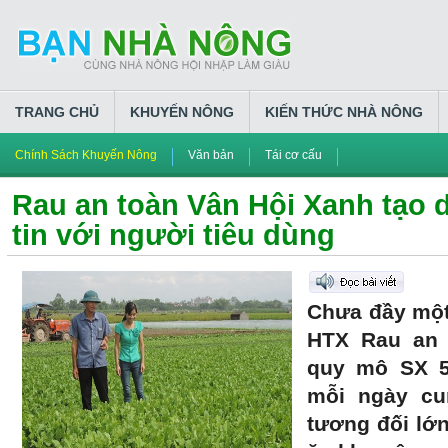
TRANG CHỦ
KHUYẾN NÔNG
KIẾN THỨC NHÀ NÔNG
Chính Sách Khuyến Nông
Văn bản
Tái cơ cấu
Rau an toàn Vân Hội Xanh tạo
tin với người tiêu dùng
Chưa đầy một
HTX Rau an 
quy mô SX 5h
mỗi ngày cu
tương đối lớ