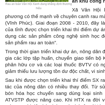
ăn khu công n
Rau an toàn Vân Hội Xanh đang khẳng định thương
hiệu
Xã Vân Hội l
phương có thế mạnh về chuyên canh rau 
(Vĩnh Phúc). Giai đoạn 2008 - 2010, đây l
của tỉnh được chọn triển khai thí điểm dự
dụng các sản phẩm công nghệ sinh học để
sản phẩm rau an toàn”.
Trong thời gian triển khai dự án, nông dâ
gia các lớp tập huấn, chuyển giao tiến bộ
phân hữu cơ và các loại thuốc BVTV có n
giảm thiểu lưu lượng tồn dư độc chất, vi sinh
Sau khi được chọn triển khai thí điểm SX r
tác của nông dân có nhiều thay đổi. Từ s
bón hóa học chuyển sang dùng loại sinh
ATVSTP được nâng cao. Khi HTX ra đời v