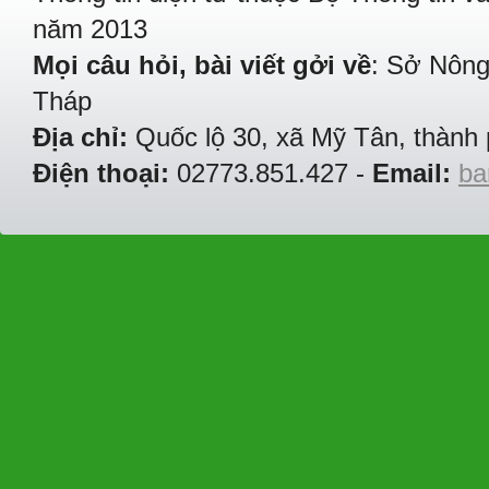
năm 2013
Mọi câu hỏi, bài viết gởi về
: Sở Nông
Tháp
Địa chỉ:
Quốc lộ 30, xã Mỹ Tân, thành 
Điện thoại:
02773.851.427 -
Email:
ba