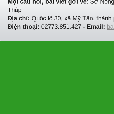
Mọi câu hỏi, bài viết gởi về
: Sở Nông
Tháp
Địa chỉ:
Quốc lộ 30, xã Mỹ Tân, thành 
Điện thoại:
02773.851.427 -
Email:
ba