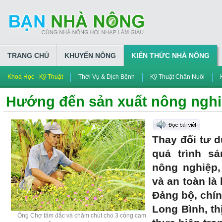
TRANG CHỦ
KHUYẾN NÔNG
KIẾN THỨC NHÀ NÔNG
Khoa Học - Kỹ Thuật
Thời Vụ & Dịch Bệnh
Kỹ Thuật Chăn Nuôi
Hướng đến sản xuất nông nghi
Thay đổi tư d
quá trình sá
nông nghiệp,
và an toàn là
Đảng bộ, chí
Long Bình, th
Ông Chợ tâm đắc và chăm chút cho 3 công cam