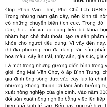
thực hiện tro
trồng xen hoa của gia đình.
Ông Phan Văn Thật, Phó Chủ tịch UBND x
Trong những năm gần đây, nền kinh tế nô
có những chuyển biến tích cực. Trong đó,
tâm, học hỏi và áp dụng tiến bộ khoa học
nhằm hạn chế thất thoát, tạo ra sản phẩm
khỏe cho người tiêu dùng. Vì vậy đến nay
thì địa phương còn đa dạng các sản phẩ
hoa màu, cây ăn trái, thủy sản, gia súc, gi
Là một trong những gương điển hình trong 
giỏi, ông Mai Văn Chợ, ở ấp Bình Trung, c
gia đình ông sống dựa vào cây lúa là chính
nhưỡng không thuận lợi làm ảnh hưởng trự
xuất nông nghiệp của gia đình. Vào năm 2
đổi sản xuất nông nghiệp bằng việc lên liếp
hiệu quả kinh tế cao. Đến nay, ông sở hữu