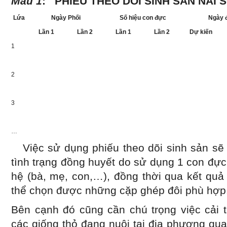
Mẫu 1
: PHIẾU THEO DÕI SINH SẢN NÁI S
Lứa
Ngày Phối
Số hiệu con đực
Ngày 
Lần 1
Lần 2
Lần 1
Lần 2
Dự kiến
1
2
3
…
Việc sử dụng phiếu theo dõi sinh sản sẽ 
tình trạng đồng huyết do sử dụng 1 con đực
hệ (bà, mẹ, con,…), đồng thời qua kết quả
thể chọn được những cặp ghép đôi phù hợp
Bên cạnh đó cũng cần chú trọng việc cải 
các giống thỏ đang nuôi tại địa phương qu