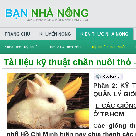
TRANG CHỦ
KHUYẾN NÔNG
KIẾN THỨC NHÀ NÔNG
Khoa Học - Kỹ Thuật
Thời Vụ & Dịch Bệnh
Kỹ Thuật Chăn Nuôi
Tài liệu kỹ thuật chăn nuôi thỏ 
Phần 2: KỸ
QUẢN LÝ GI
I. CÁC GIỐ
Ở TP.HCM
Các giống th
phố Hồ Chí Minh hiện nay chia thành các