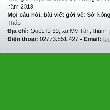
năm 2013
Mọi câu hỏi, bài viết gởi về
: Sở Nông
Tháp
Địa chỉ:
Quốc lộ 30, xã Mỹ Tân, thành 
Điện thoại:
02773.851.427 -
Email:
ba