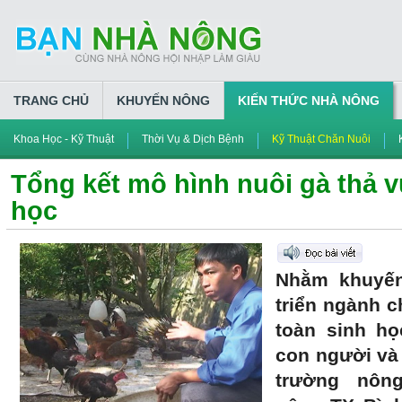
TRANG CHỦ
KHUYẾN NÔNG
KIẾN THỨC NHÀ NÔNG
Khoa Học - Kỹ Thuật
Thời Vụ & Dịch Bệnh
Kỹ Thuật Chăn Nuôi
Tổng kết mô hình nuôi gà thả 
học
Nhằm khuyến
triển ngành 
toàn sinh h
con người và
trường nôn