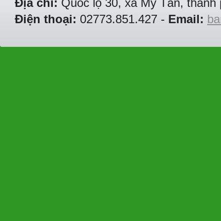
Địa chỉ:
Quốc lộ 30, xã Mỹ Tân, thành 
Điện thoại:
02773.851.427 -
Email:
ba