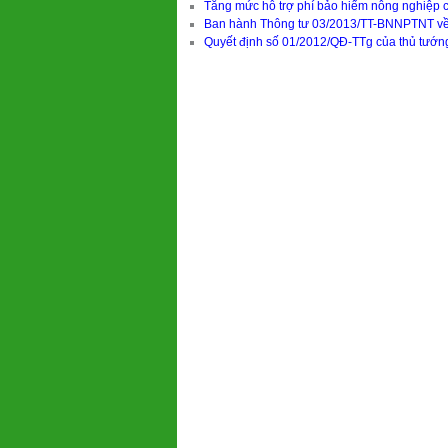
Tăng mức hỗ trợ phí bảo hiểm nông nghiệp 
Ban hành Thông tư 03/2013/TT-BNNPTNT về q
Quyết định số 01/2012/QĐ-TTg của thủ tướng