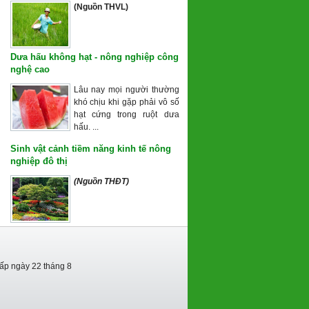
(Nguồn THVL)
Dưa hấu không hạt - nông nghiệp công
nghệ cao
Lâu nay mọi người thường
khó chịu khi gặp phải vô số
hạt cứng trong ruột dưa
hấu. ...
Sinh vật cảnh tiềm năng kinh tế nông
nghiệp đô thị
(Nguồn THĐT)
cấp ngày 22 tháng 8