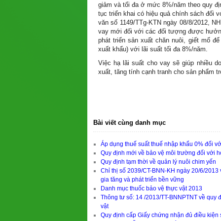
giảm và tối đa ở mức 8%/năm theo quy đị
tục triển khai có hiệu quả chính sách đối 
văn số 1149/TTg-KTN ngày 08/8/2012, NH
vay mới đối với các đối tượng được hưởng 
phát triển sản xuất chăn nuôi, giết mổ để 
xuất khẩu) với lãi suất tối đa 8%/năm.
Việc hạ lãi suất cho vay sẽ giúp nhiều d
xuất, tăng tính cạnh tranh cho sản phẩm t
Bài viết cùng danh mục
Áp dụng thuế suất thuế nhập khẩu 0% đối v
Quy định mới về bảo vệ môi trường đối với h
Quy định tạm thời về quản lý nuôi chim yến
Chỉ thị số 2039/CT-BNN-KH ngày 20/6/2013 v
gia tăng và phát triển bền vững
Danh mục thuốc bảo vệ thực vật 2013
Thông tư số: 14 /2013/TT-BNNPTNT về quy đị
vật
Quy định cấp Giấy chứng nhận đủ điều kiện s