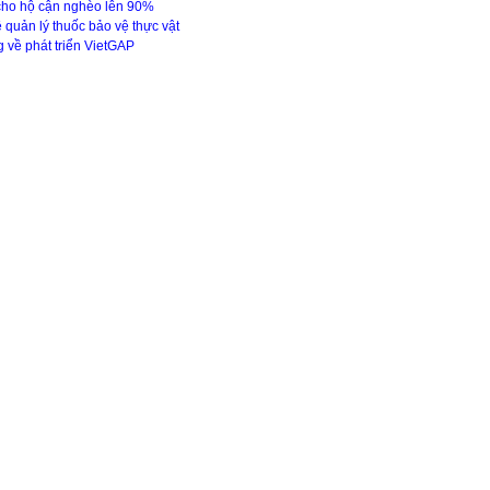
cho hộ cận nghèo lên 90%
uản lý thuốc bảo vệ thực vật
 về phát triển VietGAP