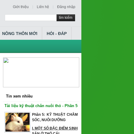
Giới thiệu
Liên hệ
Đăng nhập
tìm kiếm
NÔNG THÔN MỚI
HỎI - ĐÁP
Tin xem nhiều
Tài liệu kỹ thuật chăn nuôi thỏ - Phần 5
Phần 5: KỸ THUẬT CHĂM
SÓC, NUÔI DƯỠNG
I. MỘT SỐ ĐẶC ĐIỂM SINH
SẢN Ở THỎ CÁI