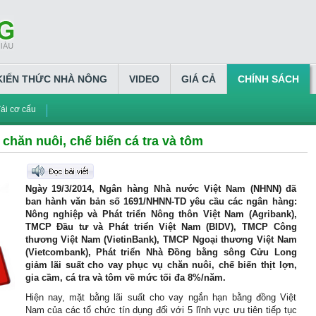
KIẾN THỨC NHÀ NÔNG
VIDEO
GIÁ CẢ
CHÍNH SÁCH
ái cơ cấu
 chăn nuôi, chế biến cá tra và tôm
Ngày 19/3/2014, Ngân hàng Nhà nước Việt Nam (NHNN) đã
ban hành văn bản số 1691/NHNN-TD yêu cầu các ngân hàng:
Nông nghiệp và Phát triển Nông thôn Việt Nam (Agribank),
TMCP Đầu tư và Phát triển Việt Nam (BIDV), TMCP Công
thương Việt Nam (VietinBank), TMCP Ngoại thương Việt Nam
(Vietcombank), Phát triển Nhà Đồng bằng sông Cửu Long
giảm lãi suất cho vay phục vụ chăn nuôi, chế biến thịt lợn,
gia cầm, cá tra và tôm về mức tối đa 8%/năm.
Hiện nay, mặt bằng lãi suất cho vay ngắn hạn bằng đồng Việt
Nam của các tổ chức tín dụng đối với 5 lĩnh vực ưu tiên tiếp tục