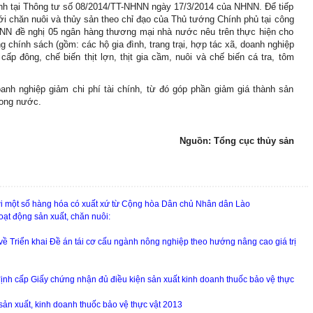
nh tại Thông tư số 08/2014/TT-NHNN ngày 17/3/2014 của NHNN. Để tiếp
với chăn nuôi và thủy sản theo chỉ đạo của Thủ tướng Chính phủ tại công
NN đề nghị 05 ngân hàng thương mại nhà nước nêu trên thực hiện cho
chính sách (gồm: các hộ gia đình, trang trại, hợp tác xã, doanh nghiệp
cấp đông, chế biến thịt lợn, thịt gia cầm, nuôi và chế biến cá tra, tôm
oanh nghiệp giảm chi phí tài chính, từ đó góp phần giảm giá thành sản
rong nước.
Nguồn: Tổng cục thủy sản
ới một số hàng hóa có xuất xứ từ Cộng hòa Dân chủ Nhân dân Lào
oạt động sản xuất, chăn nuôi:
ề Triển khai Đề án tái cơ cấu ngành nông nghiệp theo hướng nâng cao giá trị
nh cấp Giấy chứng nhận đủ điều kiện sản xuất kinh doanh thuốc bảo vệ thực
ản xuất, kinh doanh thuốc bảo vệ thực vật 2013