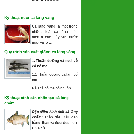
1. ...
Kỹ thuật nuôi cá lăng vàng
Cá lăng vàng là một trong
những loài cá lăng hiện
diện ở các thủy vực nước
ngọt và lợ ...
Quy trình sản xuất giống cá lăng vàng
1. Thuần dưỡng và nuôi vỗ
cá
bố mẹ
1.1 Thuần dưỡng cá làm bố
mẹ
Nếu cá bố mẹ có nguồn ...
Kỹ thuật sinh sản nhân tạo cá lăng
chấm
Đặc điểm hình thái cá lăng
chấm:
Thân dài. Đầu dẹp
bằng, thân và đuôi dẹp bên.
Có 4 đôi ...