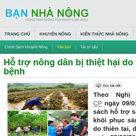
TRANG CHỦ
KHUYẾN NÔNG
KIẾN THỨC NHÀ NÔNG
Chính Sách Khuyến Nông
Văn bản
Tái cơ cấu
Hỗ trợ nông dân bị thiệt hại do 
bệnh
Theo Nghị
CP
ngày 09/01
sách hỗ trợ 
khôi phục sản
do thiên tai,