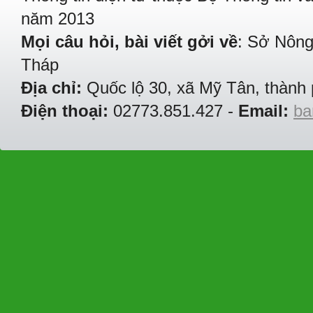
năm 2013
Mọi câu hỏi, bài viết gởi về
: Sở Nông
Tháp
Địa chỉ:
Quốc lộ 30, xã Mỹ Tân, thành 
Điện thoại:
02773.851.427 -
Email:
ba