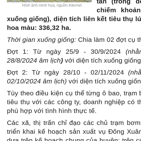
tấn (trong 
Hình ảnh minh họa, nguồn Internet
chiếm khoản
xuống giống), diện tích liên kết tiêu thụ l
hoa màu: 336,32 ha.
Thời gian xuống giống:
Chia làm 02 đợt cụ t
Đợt 1: Từ ngày 25/9 - 30/9/2024
(nhằ
28/8/2024 âm lịch
)
với diện tích xuống giốn
Đợt 2: Từ ngày 28/10 - 02/11/2024
(nh
02/10/2024 âm lịch)
với diện tích xuống giố
Tùy theo điều kiện cụ thể từng ô bao, trạm
tiêu thụ với các công ty, doanh nghiệp có t
phù hợp với tình hình thực tế.
Các xã, thị trấn chỉ đạo các chủ trạm bơm
triển khai kế hoạch sản xuất vụ Đông Xuâ
dựa trên kế hoạch chung của huyện; trên 