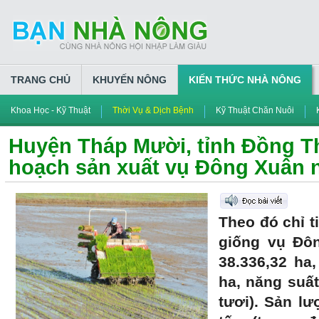
TRANG CHỦ
KHUYẾN NÔNG
KIẾN THỨC NHÀ NÔNG
Khoa Học - Kỹ Thuật
Thời Vụ & Dịch Bệnh
Kỹ Thuật Chăn Nuôi
Huyện Tháp Mười, tỉnh Đồng T
hoạch sản xuất vụ Đông Xuân n
Theo đó chỉ t
giống vụ Đôn
38.336,32 ha
ha, năng suất
tươi). Sản l