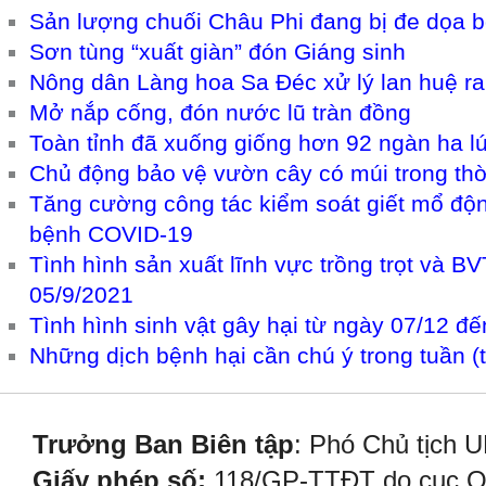
Sản lượng chuối Châu Phi đang bị đe dọa 
Sơn tùng “xuất giàn” đón Giáng sinh
Nông dân Làng hoa Sa Đéc xử lý lan huệ ra
Mở nắp cống, đón nước lũ tràn đồng
Toàn tỉnh đã xuống giống hơn 92 ngàn ha l
Chủ động bảo vệ vườn cây có múi trong th
Tăng cường công tác kiểm soát giết mổ động
bệnh COVID-19
Tình hình sản xuất lĩnh vực trồng trọt và B
05/9/2021
Tình hình sinh vật gây hại từ ngày 07/12 đ
Những dịch bệnh hại cần chú ý trong tuần (
Trưởng Ban Biên tập
: Phó Chủ tịch 
Giấy phép số:
118/GP-TTĐT do cục Quả