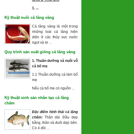
1. ...
Kỹ thuật nuôi cá lăng vàng
Cá lăng vàng là một trong
những loài cá lăng hiện
diện ở các thủy vực nước
ngọt và lợ ...
Quy trình sản xuất giống cá lăng vàng
1. Thuần dưỡng và nuôi vỗ
cá
bố mẹ
1.1 Thuần dưỡng cá làm bố
mẹ
Nếu cá bố mẹ có nguồn ...
Kỹ thuật sinh sản nhân tạo cá lăng
chấm
Đặc điểm hình thái cá lăng
chấm:
Thân dài. Đầu dẹp
bằng, thân và đuôi dẹp bên.
Có 4 đôi ...