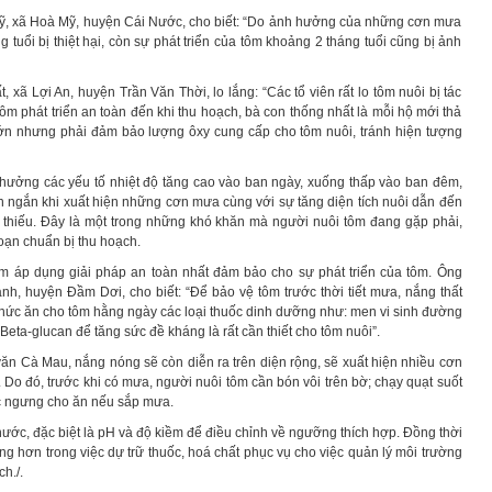
 xã Hoà Mỹ, huyện Cái Nước, cho biết: “Do ảnh hưởng của những cơn mưa
 tuổi bị thiệt hại, còn sự phát triển của tôm khoảng 2 tháng tuổi cũng bị ảnh
ã Lợi An, huyện Trần Văn Thời, lo lắng: “Các tổ viên rất lo tôm nuôi bị tác
m phát triển an toàn đến khi thu hoạch, bà con thống nhất là mỗi hộ mới thả
lớn nhưng phải đảm bảo lượng ôxy cung cấp cho tôm nuôi, tránh hiện tượng
ưởng các yếu tố nhiệt độ tăng cao vào ban ngày, xuống thấp vào ban đêm,
an ngắn khi xuất hiện những cơn mưa cùng với sự tăng diện tích nuôi dẫn đến
i thiếu. Đây là một trong những khó khăn mà người nuôi tôm đang gặp phải,
oạn chuẩn bị thu hoạch.
tôm áp dụng giải pháp an toàn nhất đảm bảo cho sự phát triển của tôm. Ông
 huyện Đầm Dơi, cho biết: “Để bảo vệ tôm trước thời tiết mưa, nắng thất
 thức ăn cho tôm hằng ngày các loại thuốc dinh dưỡng như: men vi sinh đường
à Beta-glucan để tăng sức đề kháng là rất cần thiết cho tôm nuôi”.
ăn Cà Mau, nắng nóng sẽ còn diễn ra trên diện rộng, sẽ xuất hiện nhiều cơn
 Do đó, trước khi có mưa, người nuôi tôm cần bón vôi trên bờ; chạy quạt suốt
ặc ngưng cho ăn nếu sắp mưa.
ước, đặc biệt là pH và độ kiềm để điều chỉnh về ngưỡng thích hợp. Đồng thời
ng hơn trong việc dự trữ thuốc, hoá chất phục vụ cho việc quản lý môi trường
h./.