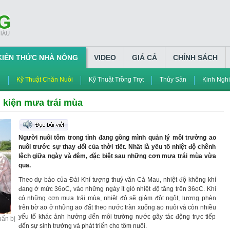
KIẾN THỨC NHÀ NÔNG
VIDEO
GIÁ CẢ
CHÍNH SÁCH
h
Kỹ Thuật Chăn Nuôi
Kỹ Thuật Trồng Trọt
Thủy Sản
Kinh Ngh
 kiện mưa trái mùa
Người nuôi tôm trong tỉnh đang gồng mình quản lý môi trường ao
nuôi trước sự thay đổi của thời tiết. Nhất là yếu tố nhiệt độ chênh
lệch giữa ngày và đêm, đặc biệt sau những cơn mưa trái mùa vừa
qua.
Theo dự báo của Đài Khí tượng thuỷ văn Cà Mau, nhiệt độ không khí
đang ở mức 36
o
C, vào những ngày ít gió nhiệt độ tăng trên 36
o
C. Khi
có những cơn mưa trái mùa, nhiệt độ sẽ giảm đột ngột, lượng phèn
trên bờ ao ở những ao đất theo nước tràn xuống ao nuôi và còn nhiều
yếu tố khác ảnh hưởng đến môi trường nước gây tác động trực tiếp
ẩn bị
đến sự sinh trưởng và phát triển cho tôm nuôi.