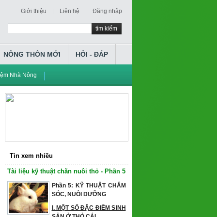
Giới thiệu
Liên hệ
Đăng nhập
tìm kiếm
NÔNG THÔN MỚI
HỎI - ĐÁP
iệm Nhà Nông
Tin xem nhiều
Tài liệu kỹ thuật chăn nuôi thỏ - Phần 5
Phần 5: KỸ THUẬT CHĂM
SÓC, NUÔI DƯỠNG
I. MỘT SỐ ĐẶC ĐIỂM SINH
SẢN Ở THỎ CÁI