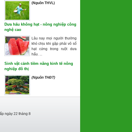
(Nguồn THVL)
Dưa hấu không hạt - nông nghiệp công
nghệ cao
Lâu nay mọi người thường
khó chịu khi gặp phải vô số
hạt cứng trong ruột dưa
hấu. ...
Sinh vật cảnh tiềm năng kinh tế nông
nghiệp đô thị
(Nguồn THĐT)
cấp ngày 22 tháng 8