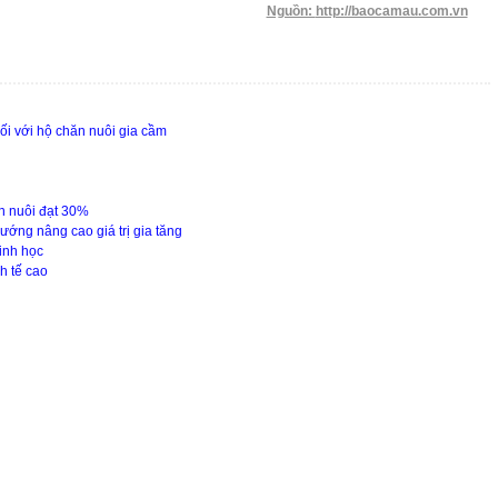
Nguồn:
http://baocamau.com.vn
ối với hộ chăn nuôi gia cầm
n nuôi đạt 30%
hướng nâng cao giá trị gia tăng
inh học
h tế cao