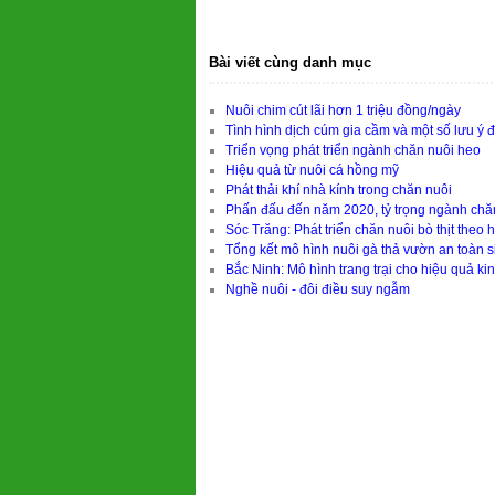
Bài viết cùng danh mục
Nuôi chim cút lãi hơn 1 triệu đồng/ngày
Tình hình dịch cúm gia cầm và một số lưu ý đ
Triển vọng phát triển ngành chăn nuôi heo
Hiệu quả từ nuôi cá hồng mỹ
Phát thải khí nhà kính trong chăn nuôi
Phấn đấu đến năm 2020, tỷ trọng ngành chă
Sóc Trăng: Phát triển chăn nuôi bò thịt theo 
Tổng kết mô hình nuôi gà thả vườn an toàn s
Bắc Ninh: Mô hình trang trại cho hiệu quả kin
Nghề nuôi - đôi điều suy ngẫm