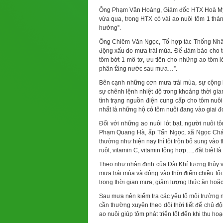
Ông Phạm Văn Hoàng, Giám đốc HTX Hoà Mỹ,
vừa qua, trong HTX có vài ao nuôi tôm 1 tháng
hưởng”.
Ông Chiêm Văn Ngọc, Tổ hợp tác Thống Nhất, x
động xấu do mưa trái mùa. Để đảm bảo cho tô
tôm bớt 1 mô-tơ, ưu tiên cho những ao tôm 
phân tầng nước sau mưa…”.
Bên cạnh những cơn mưa trái mùa, sự cộng h
sự chênh lệnh nhiệt độ trong khoảng thời gi
tình trạng nguồn điện cung cấp cho tôm nuô
nhất là những hộ có tôm nuôi đang vào giai đ
Đối với những ao nuôi lót bạt, người nuôi 
Phạm Quang Hà, ấp Tấn Ngọc, xã Ngọc Chánh,
thường như hiện nay thì tôi trộn bổ sung vào
ruột, vitamin C, vitamin tổng hợp…, đặt biệt l
Theo như nhận định của Đài Khí tượng thủy v
mưa trái mùa và dông vào thời điểm chiều tối.
trong thời gian mưa; giảm lượng thức ăn ho
Sau mưa nên kiểm tra các yếu tố môi trường n
cần thường xuyên theo dõi thời tiết để chủ độ
ao nuôi giúp tôm phát triển tốt đến khi thu hoạc