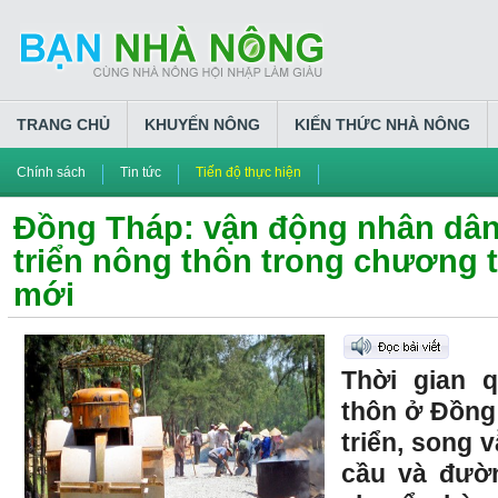
TRANG CHỦ
KHUYẾN NÔNG
KIẾN THỨC NHÀ NÔNG
Chính sách
Tin tức
Tiến độ thực hiện
Đồng Tháp: vận động nhân dân
triển nông thôn trong chương 
mới
Thời gian 
thôn ở Đồng
triển, song 
cầu và đườ