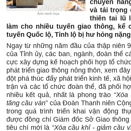
chuyển hàn
và tải trọng
Ảnh minh họa
thiên tai lũ l
làm cho nhiều tuyến giao thông, kể
tuyến Quốc lộ, Tỉnh lộ bị hư hỏng nặng
Ngay từ những năm đầu của thập niên 90
của Tỉnh ủy, các ban, ngành, đoàn thể cá
cực xây dựng kế hoạch phối hợp tổ chức
phát triển giao thông nông thôn, xem đây
đột phá thúc đẩy phát triển kinh tế, xã h
trận và các tổ chức đoàn thể, đã phối hợ
nhiều kết quả, nhất là phong trào
“Xóa 
tăng cầu ván
” của Đoàn Thanh niên Cộn
trong quá trình triển khai vận động th
được đồng chí Giám đốc Sở Giao thông 
tiêu chí mới là
“Xóa cầu khỉ - giảm cầu v