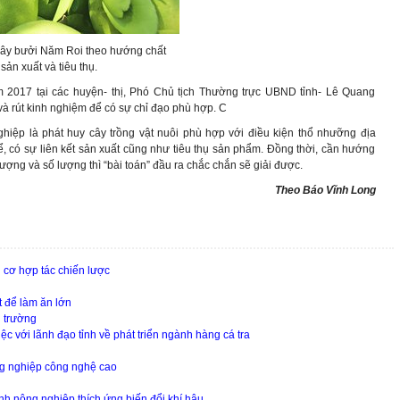
cây bưởi Năm Roi theo hướng chất
 sản xuất và tiêu thụ.
m 2017 tại các huyện- thị, Phó Chủ tịch Thường trực UBND tỉnh- Lê Quang
và rút kinh nghiệm để có sự chỉ đạo phù hợp. C
ghiệp là phát huy cây trồng vật nuôi phù hợp với điều kiện thổ nhưỡng địa
hể, có sự liên kết sản xuất cũng như tiêu thụ sản phẩm. Đồng thời, cần hướng
ượng và số lượng thì “bài toán” đầu ra chắc chắn sẽ giải được.
Theo
Báo Vĩnh Long
 cơ hợp tác chiến lược
 để làm ăn lớn
 trường
với lãnh đạo tỉnh về phát triển ngành hàng cá tra
ông nghiệp công nghệ cao
h nông nghiệp thích ứng biến đổi khí hậu