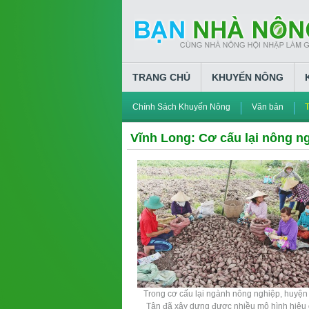
TRANG CHỦ
KHUYẾN NÔNG
Chính Sách Khuyến Nông
Văn bản
T
Vĩnh Long: Cơ cấu lại nông n
Trong cơ cấu lại ngành nông nghiệp, huyện
Tân đã xây dựng được nhiều mô hình hiệu 