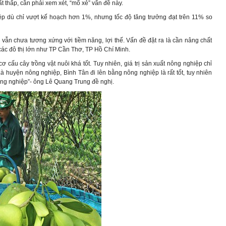
ất thấp, cần phải xem xét, “mổ xẻ” vấn đề này.
iệp dù chỉ vượt kế hoạch hơn 1%, nhưng tốc độ tăng trưởng đạt trên 11% so
ế vẫn chưa tương xứng với tiềm năng, lợi thế. Vấn đề đặt ra là cần nâng chất
các đô thị lớn như TP Cần Thơ, TP Hồ Chí Minh.
 cấu cây trồng vật nuôi khá tốt. Tuy nhiên, giá trị sản xuất nông nghiệp chỉ
“Là huyện nông nghiệp, Bình Tân đi lên bằng nông nghiệp là rất tốt, tuy nhiên
ông nghiệp”- ông Lê Quang Trung đề nghị.