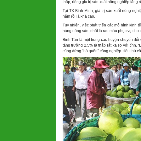
thấp, riêng giá trị sản xuất nông nghiệp tăng r
Tại TX Bình Minh, giá trị sản xuất nông ngh
năm rồi là khá cao.
Tuy nhiên, việc phát triển các mô hình kinh t
hàng nông sản, nhất là rau màu phục vụ cho 
Bình Tân là một trong các huyện chuyển đổi cơ
tăng trưởng 2,5% là thấp rất xa so với tỉnh. 
cũng đừng “bỏ quên” công nghiệp- tiểu thủ c