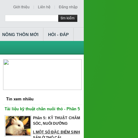
Giới thiệu
Liên hệ
Đăng nhập
tìm kiếm
NÔNG THÔN MỚI
HỎI - ĐÁP
Tin xem nhiều
Tài liệu kỹ thuật chăn nuôi thỏ - Phần 5
Phần 5: KỸ THUẬT CHĂM
SÓC, NUÔI DƯỠNG
I. MỘT SỐ ĐẶC ĐIỂM SINH
SẢN Ở THỎ CÁI