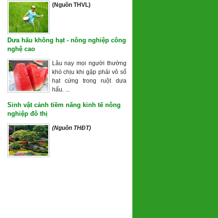
(Nguồn THVL)
Dưa hấu không hạt - nông nghiệp công
nghệ cao
Lâu nay mọi người thường
khó chịu khi gặp phải vô số
hạt cứng trong ruột dưa
hấu. ...
Sinh vật cảnh tiềm năng kinh tế nông
nghiệp đô thị
(Nguồn THĐT)