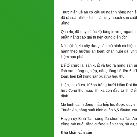
Thực hiện đề án cơ cấu lại ngành nông nghiệ
đã rà soát, điều chỉnh các quy hoạch sản xuất
đồng.
Qua đó, đã duy trì tốc độ tăng trưởng ngành 
phần nâng cao giá trị trên cùng diện tích.
Nổi bật là, đã xây dựng các mô hình có hiệu 
hành theo hướng an toàn; chăn nuôi gà, vịt t
kiệm hòa phân.
Để tổ chức lại sản xuất và tạo ra nông sản 
lĩnh vực nông nghiệp, nâng tổng số lên 5 H
toàn, liên kết trong sản xuất và tiêu thụ.
Hiện, thị xã có 105ha trồng bưởi Năm Roi 
hợp đồng thu mua. Thị xã còn đầu tư thí điể
định.
Mô hình cánh đồng mẫu tiếp tục được duy trì
Thuận An, năng suất bình quân 6,5 tấn/ha, cao
Huyện ủy Bình Tân cũng đã chọn xã Tân An 
trồng, vật nuôi, tăng cường luân canh, rải vụ,
Khó khăn vẫn còn