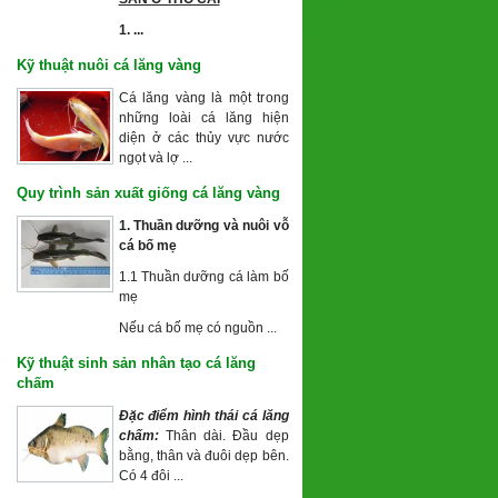
1. ...
Kỹ thuật nuôi cá lăng vàng
Cá lăng vàng là một trong
những loài cá lăng hiện
diện ở các thủy vực nước
ngọt và lợ ...
Quy trình sản xuất giống cá lăng vàng
1. Thuần dưỡng và nuôi vỗ
cá
bố mẹ
1.1 Thuần dưỡng cá làm bố
mẹ
Nếu cá bố mẹ có nguồn ...
Kỹ thuật sinh sản nhân tạo cá lăng
chấm
Đặc điểm hình thái cá lăng
chấm:
Thân dài. Đầu dẹp
bằng, thân và đuôi dẹp bên.
Có 4 đôi ...