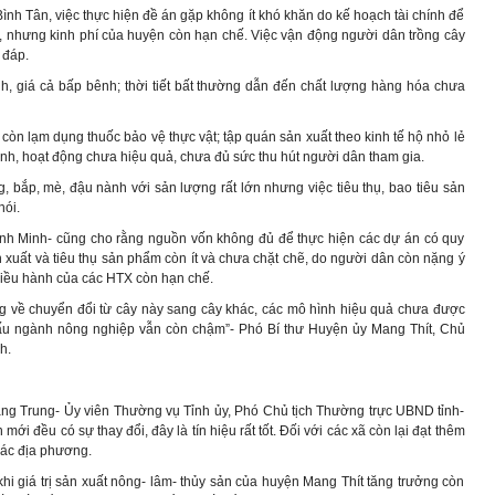
nh Tân, việc thực hiện đề án gặp không ít khó khăn do kế hoạch tài chính để
, nhưng kinh phí của huyện còn hạn chế. Việc vận động người dân trồng cây
 đáp.
, giá cả bấp bênh; thời tiết bất thường dẫn đến chất lượng hàng hóa chưa
còn lạm dụng thuốc bảo vệ thực vật; tập quán sản xuất theo kinh tế hộ nhỏ lẻ
ạnh, hoạt động chưa hiệu quả, chưa đủ sức thu hút người dân tham gia.
g, bắp, mè, đậu nành với sản lượng rất lớn nhưng việc tiêu thụ, bao tiêu sản
ói.
nh Minh- cũng cho rằng nguồn vốn không đủ để thực hiện các dự án có quy
n xuất và tiêu thụ sản phẩm còn ít và chưa chặt chẽ, do người dân còn nặng ý
rị điều hành của các HTX còn hạn chế.
ng về chuyển đổi từ cây này sang cây khác, các mô hình hiệu quả chưa được
ấu ngành nông nghiệp vẫn còn chậm”- Phó Bí thư Huyện ủy Mang Thít, Chủ
h.
ang Trung- Ủy viên Thường vụ Tỉnh ủy, Phó Chủ tịch Thường trực UBND tỉnh-
ới đều có sự thay đổi, đây là tín hiệu rất tốt. Đối với các xã còn lại đạt thêm
 các địa phương.
 giá trị sản xuất nông- lâm- thủy sản của huyện Mang Thít tăng trưởng còn