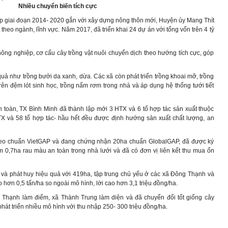
Nhiều chuyển biến tích cực
p giai đoạn 2014- 2020 gắn với xây dựng nông thôn mới, Huyện ủy Mang Thít
 theo ngành, lĩnh vực. Năm 2017, đã triển khai 24 dự án với tổng vốn trên 4 tỷ
nông nghiệp, cơ cấu cây trồng vật nuôi chuyển dịch theo hướng tích cực, góp
quả như trồng bưởi da xanh, dừa. Các xã còn phát triển trồng khoai mỡ, trồng
rên đệm lót sinh học, trồng nấm rơm trong nhà và áp dụng hệ thống tưới tiết
an toàn, TX Bình Minh đã thành lập mới 3 HTX và 6 tổ hợp tác sản xuất thuộc
TX và 58 tổ hợp tác- hầu hết đều được định hướng sản xuất chất lượng, an
theo chuẩn VietGAP và đang chứng nhận 20ha chuẩn GlobalGAP, đã được ký
m 0,7ha rau màu an toàn trong nhà lưới và đã có đơn vị liên kết thu mua ổn
 và phát huy hiệu quả với 419ha, tập trung chủ yếu ở các xã Đông Thạnh và
 hơn 0,5 tấn/ha so ngoài mô hình, lời cao hơn 3,1 triệu đồng/ha.
Thạnh làm điểm, xã Thành Trung làm diện và đã chuyển đổi tốt giống cây
 phát triển nhiều mô hình với thu nhập 250- 300 triệu đồng/ha.