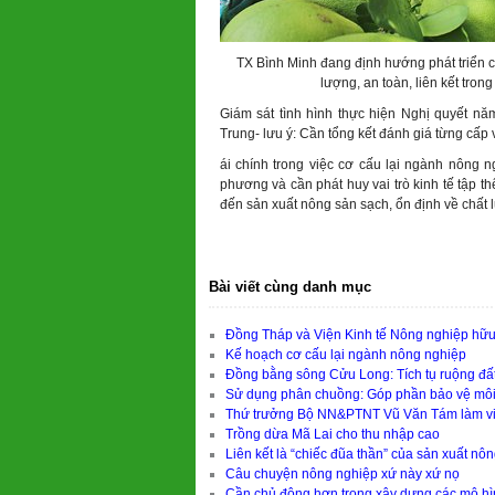
TX Bình Minh đang định hướng phát triển 
lượng, an toàn, liên kết trong
Giám sát tình hình thực hiện Nghị quyết nă
Trung- lưu ý: Cần tổng kết đánh giá từng cấp 
ái chính trong việc cơ cấu lại ngành nông n
phương và cần phát huy vai trò kinh tế tập t
đến sản xuất nông sản sạch, ổn định về chất l
Bài viết cùng danh mục
Đồng Tháp và Viện Kinh tế Nông nghiệp hữu
Kế hoạch cơ cấu lại ngành nông nghiệp
Đồng bằng sông Cửu Long: Tích tụ ruộng đất
Sử dụng phân chuồng: Góp phần bảo vệ môi
Thứ trưởng Bộ NN&PTNT Vũ Văn Tám làm việc 
Trồng dừa Mã Lai cho thu nhập cao
Liên kết là “chiếc đũa thần” của sản xuất n
Câu chuyện nông nghiệp xứ này xứ nọ
Cần chủ động hơn trong xây dựng các mô hìn