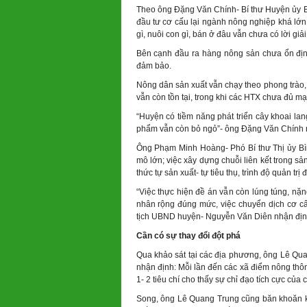
Theo ông Đặng Văn Chính- Bí thư Huyện ủy Bì
đầu tư cơ cấu lại ngành nông nghiệp khá lớn
gì, nuôi con gì, bán ở đâu vẫn chưa có lời giải
Bên cạnh đầu ra hàng nông sản chưa ổn định
đảm bảo.
Nông dân sản xuất vẫn chạy theo phong trào, 
vẫn còn tồn tại, trong khi các HTX chưa đủ m
“Huyện có tiềm năng phát triển cây khoai lan
phẩm vẫn còn bỏ ngỏ”- ông Đặng Văn Chính n
Ông Phạm Minh Hoàng- Phó Bí thư Thị ủy Bì
mô lớn; việc xây dựng chuỗi liên kết trong sả
thức tự sản xuất- tự tiêu thụ, trình độ quản t
“Việc thực hiện đề án vẫn còn lúng túng, nặ
nhân rộng đúng mức, việc chuyển dịch cơ c
tịch UBND huyện- Nguyễn Văn Diên nhận địn
Cần có sự thay đổi đột phá
Qua khảo sát tại các địa phương, ông Lê Qu
nhận định: Mỗi lần đến các xã điểm nông thôn m
1- 2 tiêu chí cho thấy sự chỉ đạo tích cực của
Song, ông Lê Quang Trung cũng băn khoăn khi