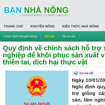
TRANG CHỦ
KHUYẾN NÔNG
KIẾN THỨC NHÀ NÔNG
Chính Sách Khuyến Nông
Văn bản
Tái cơ cấu
Quy định về chính sách hỗ trợ
nghiệp để khôi phục sản xuất vù
thiên tai, dịch hại thực vật
Ngày 10/01/2
Nghị định qu
trợ giống câ
sản, lâm ngh