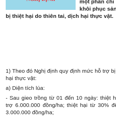
một phần chi 
khôi phục sả
bị thiệt hại do thiên tai, dịch hại thực vật.
Đối tượng hỗ trợ Cá nhân, hộ gia đình,
tác, hợp tác xã, liên hiệp hợp tác xã, c
lực lượng vũ trang nhân dân (khôn
nghiệp thuộc lực lượng vũ trang) có ho
nghiệp, chăn nuôi, thủy sản, sản xuất mu
tai, dịch hại thực vật.
1) Theo đó Nghị định quy định mức hỗ trợ bị t
hại thực vật:
a) Diện tích lúa:
- Sau gieo trồng từ 01 đến 10 ngày: thiệt h
trợ 6.000.000 đồng/ha; thiệt hại từ 30% đ
3.000.000 đồng/ha;