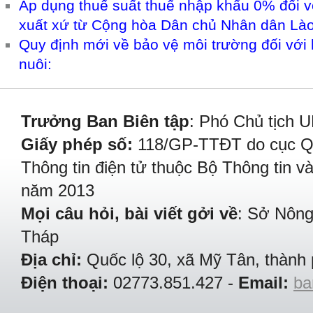
Áp dụng thuế suất thuế nhập khẩu 0% đối v
xuất xứ từ Cộng hòa Dân chủ Nhân dân Là
Quy định mới về bảo vệ môi trường đối với 
nuôi:
Trưởng Ban Biên tập
: Phó Chủ tịch 
Giấy phép số:
118/GP-TTĐT do cục Quả
Thông tin điện tử thuộc Bộ Thông tin v
năm 2013
Mọi câu hỏi, bài viết gởi về
: Sở Nông
Tháp
Địa chỉ:
Quốc lộ 30, xã Mỹ Tân, thành 
Điện thoại:
02773.851.427 -
Email:
ba