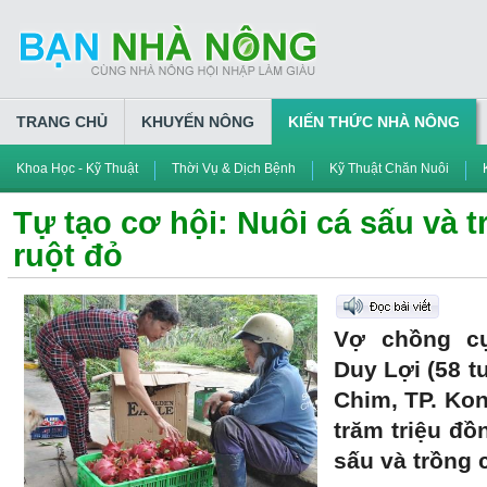
TRANG CHỦ
KHUYẾN NÔNG
KIẾN THỨC NHÀ NÔNG
Khoa Học - Kỹ Thuật
Thời Vụ & Dịch Bệnh
Kỹ Thuật Chăn Nuôi
Tự tạo cơ hội: Nuôi cá sấu và 
ruột đỏ
Vợ chồng c
Duy Lợi (58 t
Chim, TP. Ko
trăm triệu đ
sấu và trồng 