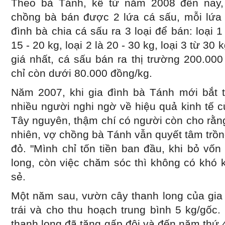
Theo bà Tánh, kể từ năm 2008 đến nay
chồng bà bán được 2 lứa cá sấu, mỗi lứa b
đình bà chia cá sấu ra 3 loại để bán: loại 
15 - 20 kg, loại 2 là 20 - 30 kg, loại 3 từ 30
giá nhất, cá sấu bán ra thị trường 200.00
chỉ còn dưới 80.000 đồng/kg.
Năm 2007, khi gia đình bà Tánh mới bắt t
nhiều người nghi ngờ về hiệu quả kinh tế c
Tây nguyên, thậm chí có người còn cho rằng
nhiên, vợ chồng bà Tánh vẫn quyết tâm trồn
đỏ. "Mình chỉ tốn tiền ban đầu, khi bỏ vốn
long, còn việc chăm sóc thì không có khó 
sẻ.
Một năm sau, vườn cây thanh long của gia 
trái và cho thu hoạch trung bình 5 kg/gốc
thanh long đã tăng gấp đôi và đến năm thứ 4