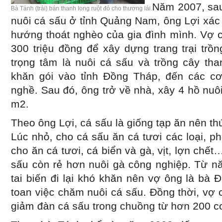
Năm 2007, sa
Bà Tánh (trái) bán thanh long ruột đỏ cho thương lái.
nuôi cá sấu ở tỉnh Quảng Nam, ông Lợi xác 
hướng thoát nghèo của gia đình mình. Vợ 
300 triệu đồng để xây dựng trang trại trồn
trọng tâm là nuôi cá sấu và trồng cây tha
khăn gói vào tỉnh Đồng Tháp, đến các c
nghề. Sau đó, ông trở về nhà, xây 4 hồ nu
m2.
Theo ông Lợi, cá sấu là giống tạp ăn nên t
Lúc nhỏ, cho cá sấu ăn cá tươi các loại, phổ
cho ăn cá tươi, cá biển và gà, vịt, lợn chết
sấu còn rẻ hơn nuôi gà công nghiệp. Từ n
tai biến đi lại khó khăn nên vợ ông là bà Đ
toan việc chăm nuôi cá sấu. Đồng thời, vợ
giảm đàn cá sấu trong chuồng từ hơn 200 c