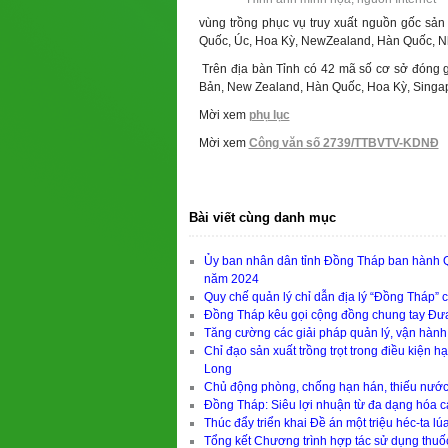
vùng trồng phục vụ truy xuất nguồn gốc sản
Quốc, Úc, Hoa Kỳ, NewZealand, Hàn Quốc, Nh
Trên địa bàn Tỉnh có 42 mã số cơ sở đóng gó
Bản, New Zealand, Hàn Quốc, Hoa Kỳ, Singa
Mời xem
phụ lục
Mời xem
Công văn số 2739/TTBVTV-KDNĐ
Bài viết cùng danh mục
Ủy ban nhân dân tỉnh Đồng Tháp ban hành 
năm 2024
Quy chế quản lý chỉ dẫn địa lý “Đồng Tháp”
Đồng Tháp kêu gọi cộng đồng chung tay Đưa
Tăng cường các giải pháp quản lý, vận hành
Chỉ đạo sản xuất trồng trọt trong điều ki
Long
Chủ động phòng, chống hạn hán, thiếu nướ
Đồng Tháp: Siêu lợi nhuận từ đa dạng hóa c
Thúc đẩy triển khai Đề án một triệu héc-ta lú
Tổng kết Chương trình hợp tác sử dụng th