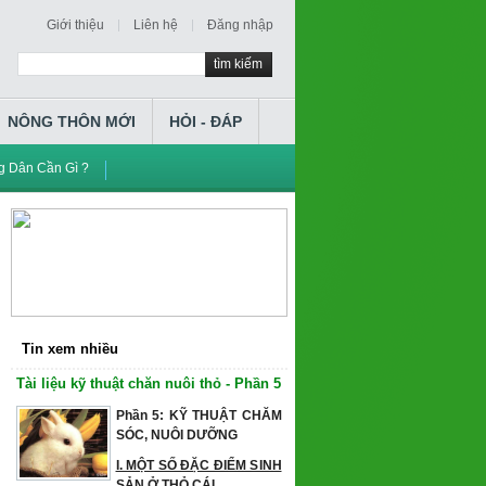
Giới thiệu
Liên hệ
Đăng nhập
tìm kiếm
NÔNG THÔN MỚI
HỎI - ĐÁP
 Dân Cần Gì ?
Tin xem nhiều
Tài liệu kỹ thuật chăn nuôi thỏ - Phần 5
Phần 5: KỸ THUẬT CHĂM
SÓC, NUÔI DƯỠNG
I. MỘT SỐ ĐẶC ĐIỂM SINH
SẢN Ở THỎ CÁI