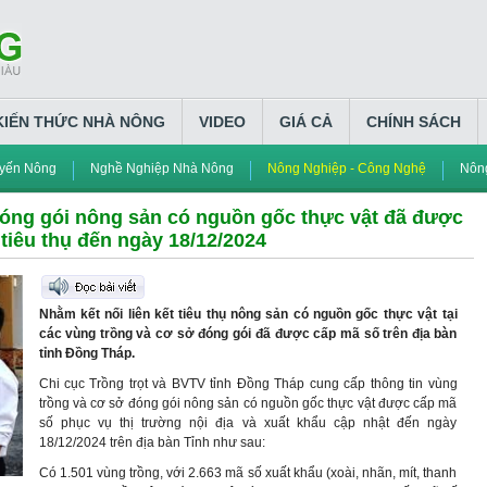
KIẾN THỨC NHÀ NÔNG
VIDEO
GIÁ CẢ
CHÍNH SÁCH
yến Nông
Nghề Nghiệp Nhà Nông
Nông Nghiệp - Công Nghệ
Nông
đóng gói nông sản có nguồn gốc thực vật đã được
tiêu thụ đến ngày 18/12/2024
Nhằm kết nối liên kết tiêu thụ nông sản có nguồn gốc thực vật tại
các vùng trồng và cơ sở đóng gói đã được cấp mã số trên địa bàn
tỉnh Đồng Tháp.
Chi cục Trồng trọt và BVTV tỉnh Đồng Tháp cung cấp thông tin vùng
trồng và cơ sở đóng gói nông sản có nguồn gốc thực vật được cấp mã
số phục vụ thị trường nội địa và xuất khẩu cập nhật đến ngày
18/12/2024 trên địa bàn Tỉnh như sau:
Có 1.501 vùng trồng, với 2.663 mã số xuất khẩu (xoài, nhãn, mít, thanh