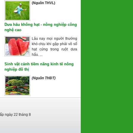
(Nguồn THVL)
Dưa hấu không hạt - nông nghiệp công
nghệ cao
Lâu nay mọi người thường
khó chịu khi gặp phải vô số
hạt cứng trong ruột dưa
hấu. ...
Sinh vật cảnh tiềm năng kinh tế nông
nghiệp đô thị
(Nguồn THĐT)
cấp ngày 22 tháng 8