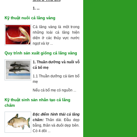
1. ...
Kỹ thuật nuôi cá lăng vàng
Cá lăng vàng là một trong
những loài cá lăng hiện
diện ở các thủy vực nước
ngọt và lợ ...
Quy trình sản xuất giống cá lăng vàng
1. Thuần dưỡng và nuôi vỗ
cá
bố mẹ
1.1 Thuần dưỡng cá làm bố
mẹ
Nếu cá bố mẹ có nguồn ...
Kỹ thuật sinh sản nhân tạo cá lăng
chấm
Đặc điểm hình thái cá lăng
chấm:
Thân dài. Đầu dẹp
bằng, thân và đuôi dẹp bên.
Có 4 đôi ...