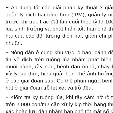
+ Áp dụng tốt các giải pháp kỹ thuật 3 gi
quản lý dịch hại tổng hợp (IPM), quản lý 
trước khi trục trạc đất lần cuối theo tỷ lệ
lúa sinh trưởng và phát triển tốt, hạn chế 
hại của các đối tượng dịch hại, giảm chi ph
nhuận.
+ Nông dân ở cùng khu vực, ô bao, cánh đồ
tin về dịch trên ruộng lúa nhằm phát hiệ
muỗi hành, rầy nâu, bệnh đạo ôn lá, cháy 
xử lý kịp thời, hiệu quả, hạn chế ảnh hưởn
ở các giai đoạn sau. Có thể phun ngừa bện
hạt ở giai đoạn trỗ lẹt xẹt và trỗ đều.
+ Kiểm tra kỹ ruộng lúa, khi rầy cám nở rộ 
trên 2.000 con/m
2
cần xử lý kịp thời bằng t
xác hoặc lưu dẫn nhằm hạn chế tốt mật số r