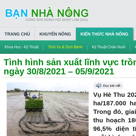
TRANG CHỦ
KHUYẾN NÔNG
KIẾN THỨC NHÀ NÔNG
Khoa Học - Kỹ Thuật
Thời Vụ & Dịch Bệnh
Kỹ Thuật Chăn Nuôi
Tình hình sản xuất lĩnh vực trồ
ngày 30/8/2021 – 05/9/2021
Vụ Hè Thu 20
ha/187.000 h
Trong đó, gia
thu hoạch 18
96,5% diện t