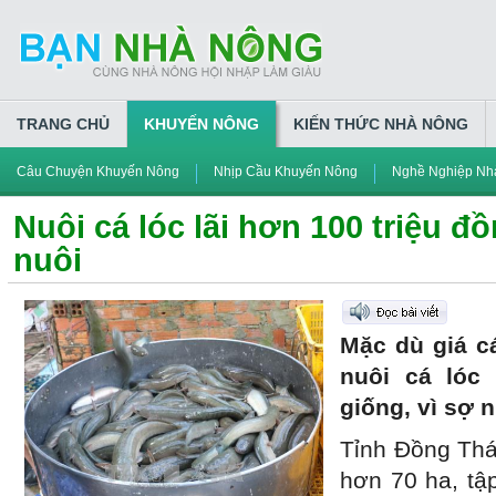
TRANG CHỦ
KHUYẾN NÔNG
KIẾN THỨC NHÀ NÔNG
Câu Chuyện Khuyến Nông
Nhịp Cầu Khuyến Nông
Nghề Nghiệp Nh
Nuôi cá lóc lãi hơn 100 triệu đ
nuôi
Mặc dù giá c
nuôi cá lóc
giống, vì sợ 
Tỉnh Đồng Tháp
hơn 70 ha, tập